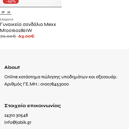
-10%
38
39
ΣΑΝΔΆΛΙΑ
Γυναικεία σανδάλια Mexx
MI001602861W
70.00
€
63.00
€
About
Online κατάστημα πώλησης υποδημάτων και αξεσουάρ.
Αριθμός ΓΕ.ΜΗ.: 010078453000
Στοιχεία επικοινωνίας
24310 30548
info@jabik.gr