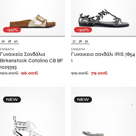
-20%
-20%
36
38
40
37
38
39
ΣΑΝΔΆΛΙΑ
ΣΑΝΔΆΛΙΑ
Γυναικεία Σανδάλια
Γυναικειο σανδάλι IRIS 7854
Birkenstock Catalina CB BF
1
1029393
120.00
€
96.00
€
99.00
€
79.00
€
NEW
NEW