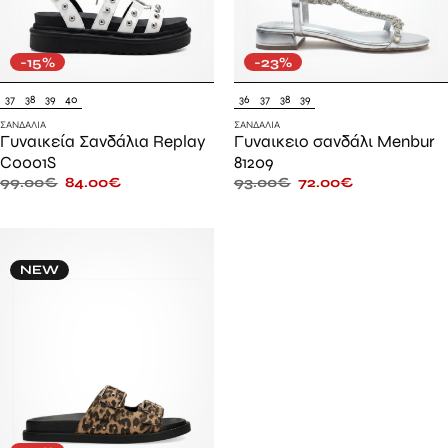
-15%
-23%
37
38
39
40
36
37
38
39
ΣΑΝΔΆΛΙΑ
ΣΑΝΔΆΛΙΑ
Γυναικεία Σανδάλια Replay
Γυναικειο σανδάλι Menbur
C0001S
81209
99.00
€
84.00
€
93.00
€
72.00
€
NEW