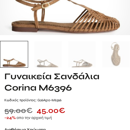
Γυναικεία Σανδάλια
Corina M6396
Kωδικός προϊόντος: G26A510-M6396
59.00
€
45.00
€
απο την αρχική τιμή
-24%
Διαθέσιμα Χρώματα