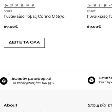
36
37
38
39
40
41
36
37
38
39
4
ΓΌΒΕΣ
ΓΌΒΕΣ
Γυναικείες Γόβες Corina M6670
Γυναικείες 
69.00
€
69.00
€
ΔΕΙΤΕ ΤΑ ΟΛΑ
Επιπλ
Δωρεάν μεταφορικά
Για πληρ
Για παραγγελίες άνω των 59€.
About
Στοιχεία ε