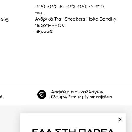
42 2/3
43 1/3
44
44 2/3
45 1/3
46
47 1/3
TRAIL
Ανδρικά Trail Sneakers Hoka Bondi 9
6665
1162011-RRCK
189.00
€
Ασφάλεια συναλλαγών
!.
Εδώ, ψωνίζετε με μέγιστη ασφάλεια.
Φόρμα υπαναχώρησης
ΕΛΑ
ΣΤΗ ΠΑΡΕΑ