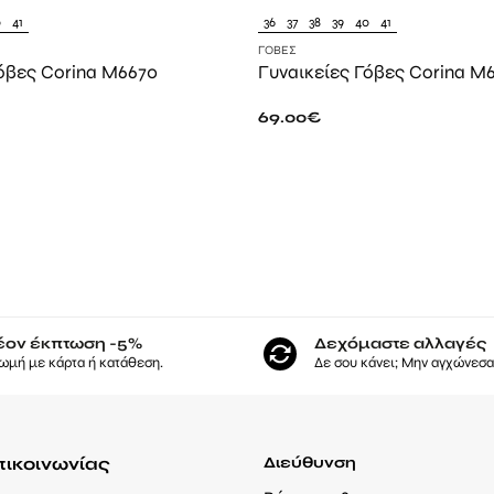
0
41
36
37
38
39
40
41
ΓΌΒΕΣ
Γόβες Corina M6670
Γυναικείες Γόβες Corina M
69.00
€
έον έκπτωση -5%
Δεχόμαστε αλλαγές
ωμή με κάρτα ή κατάθεση.
Δε σου κάνει; Μην αγχώνεσαι
πικοινωνίας
Διεύθυνση