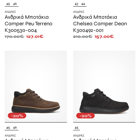
45
46
43
44
ΆΝΔΡΑΣ
ΆΝΔΡΑΣ
Ανδρικά Μποτάκια
Ανδρικά Μποτάκια
Camper Peu Terreno
Chelsea Camper Dean
K300530-004
K300492-001
170.00
€
127.01
€
210.00
€
157.00
€
-20%
-20%
45
46
45
ΆΝΔΡΑΣ
ΆΝΔΡΑΣ