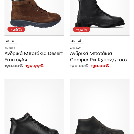
-26%
-32%
41
43
45
46
ΆΝΔΡΑΣ
ΆΝΔΡΑΣ
Ανδρικά Μποτάκια Desert
Ανδρικά Μποτάκια
Frau 09A9
Camper Pix K300277-007
190.00
€
139.99
€
190.00
€
130.00
€