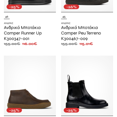
-25%
-26%
46
45
ΆΝΔΡΑΣ
ΆΝΔΡΑΣ
Ανδρικά Μποτάκια
Ανδρικά Μποτάκια
Camper Runner Up
Camper Peu Terreno
K300347-001
K300467-009
155.00
€
116.00
€
155.00
€
115.01
€
-25%
-25%