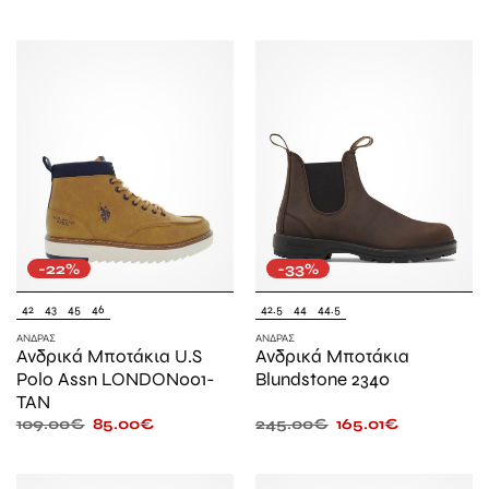
-22%
-33%
42
43
45
46
42.5
44
44.5
ΆΝΔΡΑΣ
ΆΝΔΡΑΣ
Ανδρικά Μποτάκια U.S
Ανδρικά Μποτάκια
Polo Assn LONDON001-
Blundstone 2340
TAN
109.00
€
85.00
€
245.00
€
165.01
€