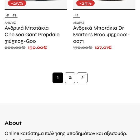
-25%
-25%
41
43
44
ΆΝΔΡΑΣ
ΆΝΔΡΑΣ
Ανδρικά Μποτάκια
Ανδρικά Μποτάκια Dr
Chelsea Gant Prepdale
Martens Broo 41550001-
31651105-G00
0071
200.00
€
150.00
€
170.00
€
127.01
€
1
2
About
Online κατάστημα πώλησης υποδημάτων και αξεσουάρ.