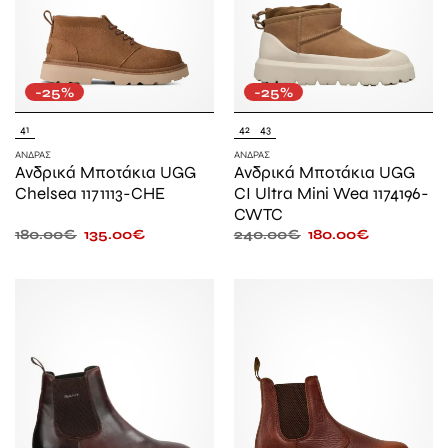
-25%
-25%
41
42
43
ΆΝΔΡΑΣ
ΆΝΔΡΑΣ
Ανδρικά Μποτάκια UGG
Ανδρικά Μποτάκια UGG
Chelsea 1171113-CHE
CI Ultra Mini Wea 1174196-
CWTC
180.00
€
135.00
€
240.00
€
180.00
€