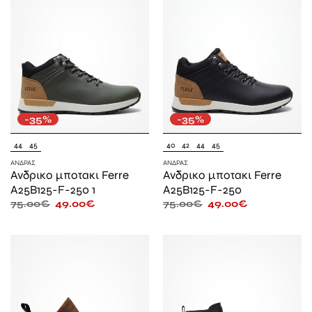
-35%
-35%
44
45
40
42
44
45
ΆΝΔΡΑΣ
ΆΝΔΡΑΣ
Ανδρικο μποτακι Ferre
Ανδρικο μποτακι Ferre
A25B125-F-250 1
A25B125-F-250
75.00
€
49.00
€
75.00
€
49.00
€