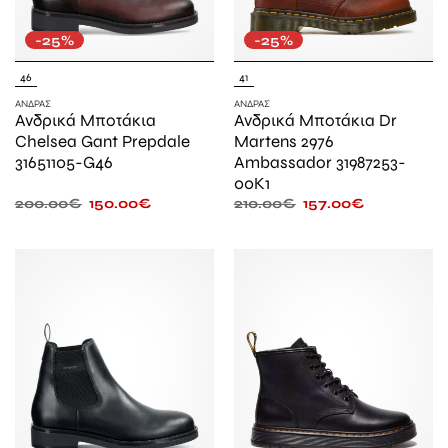
-25%
-25%
46
41
ΆΝΔΡΑΣ
ΆΝΔΡΑΣ
Ανδρικά Μποτάκια
Ανδρικά Μποτάκια Dr
Chelsea Gant Prepdale
Martens 2976
31651105-G46
Ambassador 31987253-
00K1
200.00
€
150.00
€
210.00
€
157.00
€