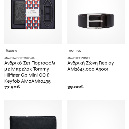
Τεμάχιο
100
105
ΑΝΔΡΙΚΆ ΠΟΡΤΟΦΌΛΙΑ
ΑΝΔΡΙΚΈΣ ΖΏΝΕΣ
Ανδρικό Σετ Πορτοφόλι
Ανδρική Ζώνη Replay
με Μπρελόκ Tommy
AM2643.000.A3001
Hilfiger Gp Mini CC &
Keyfob AM0AM10435
77.90
€
39.00
€