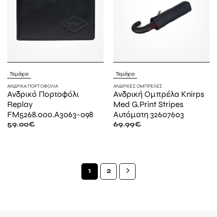
Τεμάχιο
Τεμάχιο
ΑΝΔΡΙΚΆ ΠΟΡΤΟΦΌΛΙΑ
ΑΝΔΡΙΚΈΣ ΟΜΠΡΈΛΕΣ
Ανδρικό Πορτοφόλι
Ανδρική Ομπρέλα Knirps
Replay
Med G.Print Stripes
FM5268.000.A3063-098
Αυτόματη 32607603
59.00
€
69.99
€
1
2