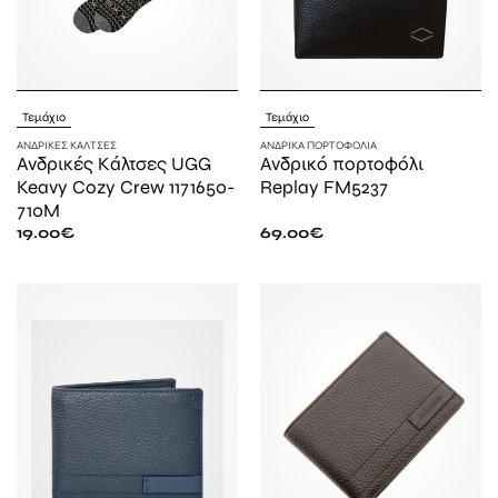
Τεμάχιο
Τεμάχιο
ΑΝΔΡΙΚΈΣ ΚΆΛΤΣΕΣ
ΑΝΔΡΙΚΆ ΠΟΡΤΟΦΌΛΙΑ
Ανδρικές Κάλτσες UGG
Ανδρικό πορτοφόλι
Keavy Cozy Crew 1171650-
Replay FM5237
710M
19.00
€
69.00
€