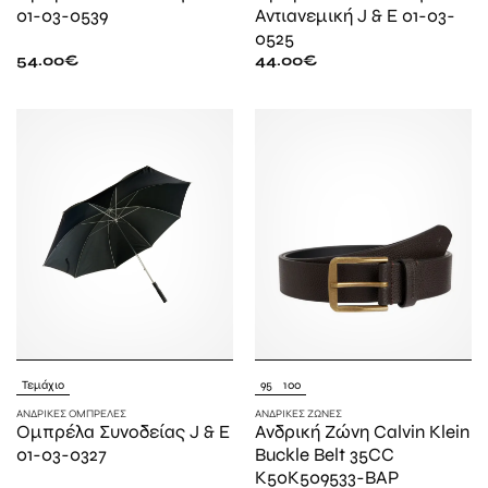
01-03-0539
Αντιανεμική J & E 01-03-
0525
54.00
€
44.00
€
Τεμάχιο
95
100
ΑΝΔΡΙΚΈΣ ΟΜΠΡΈΛΕΣ
ΑΝΔΡΙΚΈΣ ΖΏΝΕΣ
Ομπρέλα Συνοδείας J & E
Ανδρική Ζώνη Calvin Klein
01-03-0327
Buckle Belt 35CC
K50K509533-BAP