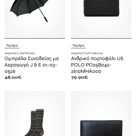
Τεμάχιο
Τεμάχιο
ΑΝΔΡΙΚΈΣ ΟΜΠΡΈΛΕΣ
ΑΝΔΡΙΚΆ ΠΟΡΤΟΦΌΛΙΑ
Ομπρέλα Συνοδείας με
Ανδρικό πορτοφόλι US
Αεραγωγό J & E 01-03-
POLO PO25B042-
0526
2610MHA000
48.00
€
79.90
€