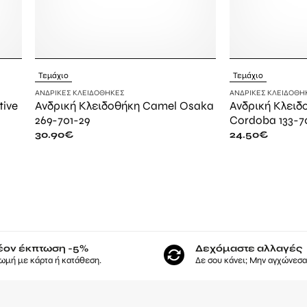
Τεμάχιο
Τεμάχιο
ΑΝΔΡΙΚΈΣ ΚΛΕΙΔΟΘΉΚΕΣ
ΑΝΔΡΙΚΈΣ ΚΛΕΙΔΟΘΉ
tive
Ανδρική Κλειδοθήκη Camel Osaka
Ανδρική Κλειδ
269-701-29
Cordoba 133-7
30.90
€
24.50
€
έον έκπτωση -5%
Δεχόμαστε αλλαγές
ωμή με κάρτα ή κατάθεση.
Δε σου κάνει; Μην αγχώνεσαι