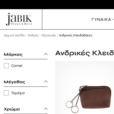
Μετάβαση
στο
περιεχόμενο
ΓΥΝΑΙΚΑ
Αρχική σελίδα
/
Άνδρας
/
Αξεσουάρ
/
Ανδρικές Κλειδοθήκες
Ανδρικές Κλει
Μάρκες
Camel
Μέγεθος
Τεμάχιο
Χρώμα