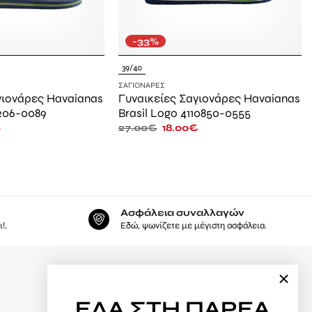
-33%
39/40
ΣΑΓΙΟΝΆΡΕΣ
γιονάρες Havaianas
Γυναικείες Σαγιονάρες Havaianas
3206-0089
Brasil Logo 4110850-0555
€
27.00
€
18.00
€
Ασφάλεια συναλλαγών
!.
Εδώ, ψωνίζετε με μέγιστη ασφάλεια.
Φόρμα υπαναχώρησης
ΕΛΑ
ΣΤΗ ΠΑΡΕΑ