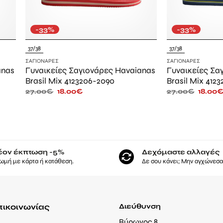
-33%
-33%
37/38
37/38
ΣΑΓΙΟΝΆΡΕΣ
ΣΑΓΙΟΝΆΡΕΣ
anas
Γυναικείες Σαγιονάρες Havaianas
Γυναικείες Σα
Brasil Mix 4123206-2090
Brasil Mix 412
27.00
€
18.00
€
27.00
€
18.00
έον έκπτωση -5%
Δεχόμαστε αλλαγές
ωμή με κάρτα ή κατάθεση.
Δε σου κάνει; Μην αγχώνεσαι
πικοινωνίας
Διεύθυνση
Βύρωνος 8