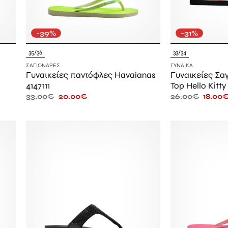
-39%
-31%
35/36
33/34
ΣΑΓΙΟΝΆΡΕΣ
ΓΥΝΑΊΚΑ
Γυναικείες παντόφλες Havaianas
Γυναικείες Σα
4147111
Top Hello Kitty
33.00
€
20.00
€
26.00
€
18.00