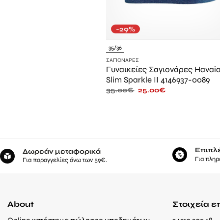
-29%
35/36
ΣΑΓΙΟΝΆΡΕΣ
Γυναικείες Σαγιονάρες Havai
Slim Sparkle II 4146937-0089
35.00
€
25.00
€
Επιπλ
Δωρεάν μεταφορικά
Για πληρ
Για παραγγελίες άνω των 59€.
About
Στοιχεία ε