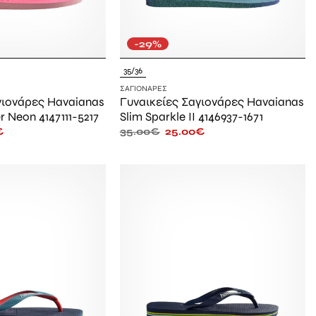
-29%
35/36
ΣΑΓΙΟΝΆΡΕΣ
γιονάρες Havaianas
Γυναικείες Σαγιονάρες Havaianas
er Neon 4147111-5217
Slim Sparkle II 4146937-1671
€
35.00
€
25.00
€