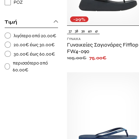
ΡΟΖ
-29%
Τιμή
37
38
39
40
41
λιγότερο από 20.00€
ΓΥΝΑΊΚΑ
Γυναικείες Σαγιονάρες Fitflop
20.00€ έως 30.00€
FW4-090
30.00€ έως 60.00€
105.00
€
75.00
€
περισσότερο από
60.00€