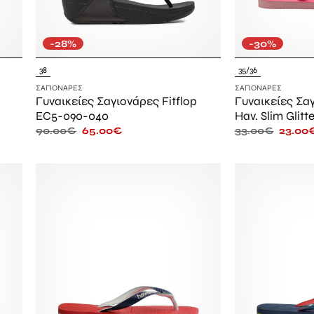
-28%
-30%
38
35/36
ΣΑΓΙΟΝΆΡΕΣ
ΣΑΓΙΟΝΆΡΕΣ
Γυναικείες Σαγιονάρες Fitflop
Γυναικείες Σα
EC5-090-040
Hav. Slim Glitt
90.00
€
65.00
€
33.00
€
23.00