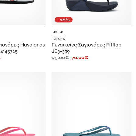
-26%
40
41
ΓΥΝΑΊΚΑ
γιονάρες Havaianas
Γυναικείες Σαγιονάρες Fitflop
 4145725
JE3-399
€
95.00
€
70.00
€