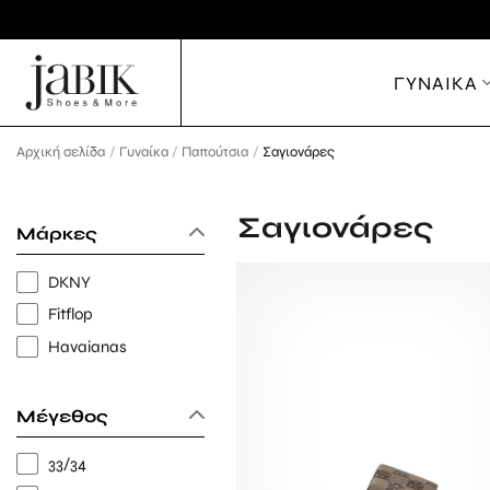
Μετάβαση
στο
περιεχόμενο
ΓΥΝΑΙΚΑ
Αρχική σελίδα
/
Γυναίκα
/
Παπούτσια
/
Σαγιονάρες
Σαγιονάρες
Μάρκες
DKNY
Fitflop
Havaianas
Μέγεθος
33/34