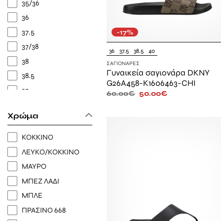
35/36
36
37.5
-17%
37/38
36
37.5
38.5
40
38
ΣΑΓΙΟΝΆΡΕΣ
Γυναικεία σαγιονάρα DKNY
38.5
G26A458-K1606463-CHI
39
60.00
€
50.00
€
39/40
Χρώμα
40
41
ΚΟΚΚΙΝΟ
ΛΕΥΚΟ/ΚΟΚΚΙΝΟ
ΜΑΥΡΟ
ΜΠΕΖ ΛΑΔΙ
ΜΠΛΕ
ΠΡΑΣΙΝΟ 668