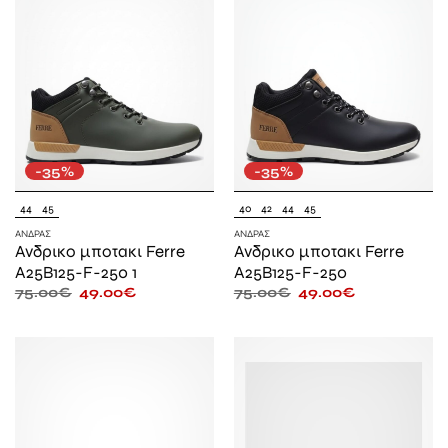
-35%
-35%
44
45
40
42
44
45
ΆΝΔΡΑΣ
ΆΝΔΡΑΣ
Ανδρικο μποτακι Ferre
Ανδρικο μποτακι Ferre
A25B125-F-250 1
A25B125-F-250
75.00
€
49.00
€
75.00
€
49.00
€