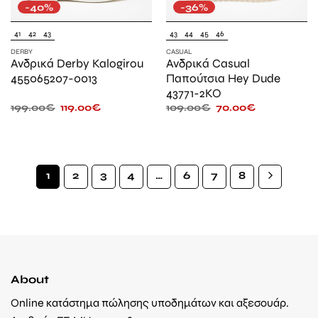
-40%
-36%
41
42
43
43
44
45
46
DERBY
CASUAL
Ανδρικά Derby Kalogirou
Ανδρικά Casual
455065207-0013
Παπούτσια Hey Dude
43771-2KO
199.00
€
119.00
€
109.00
€
70.00
€
1
2
3
4
…
6
7
8
About
Online κατάστημα πώλησης υποδημάτων και αξεσουάρ.