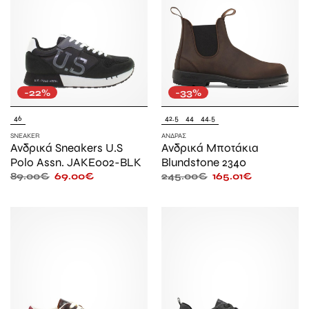
-22%
-33%
46
42.5
44
44.5
SNEAKER
ΆΝΔΡΑΣ
Ανδρικά Sneakers U.S
Ανδρικά Μποτάκια
Polo Assn. JAKE002-BLK
Blundstone 2340
89.00
€
69.00
€
245.00
€
165.01
€