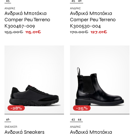
45
45
46
ΆΝΔΡΑΣ
ΆΝΔΡΑΣ
Ανδρικά Μποτάκια
Ανδρικά Μποτάκια
Camper Peu Terreno
Camper Peu Terreno
K300467-009
K300530-004
155.00
€
115.01
€
170.00
€
127.01
€
-28%
-25%
46
43
44
SNEAKER
ΆΝΔΡΑΣ
Ανδρικά Sneakers
Ανδρικά Μποτάκια