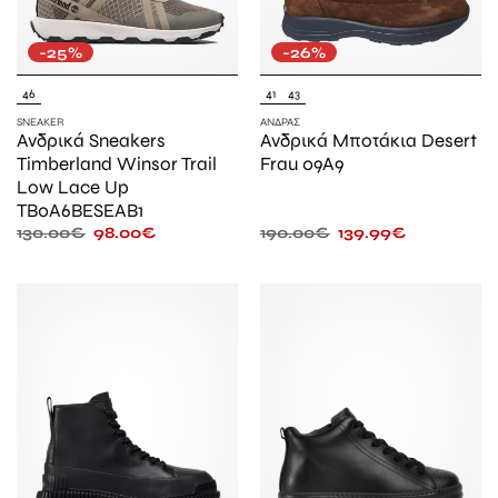
-25%
-26%
46
41
43
SNEAKER
ΆΝΔΡΑΣ
Ανδρικά Sneakers
Ανδρικά Μποτάκια Desert
Timberland Winsor Trail
Frau 09A9
Low Lace Up
TB0A6BESEAB1
130.00
€
98.00
€
190.00
€
139.99
€