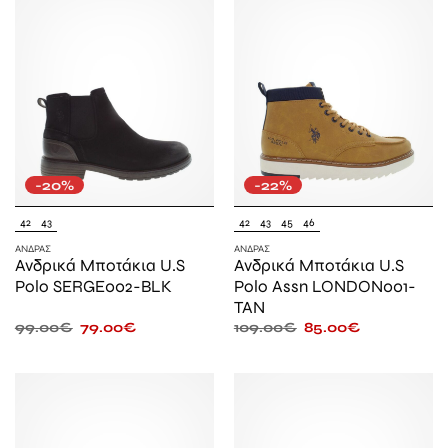
-20%
-22%
42
43
42
43
45
46
ΆΝΔΡΑΣ
ΆΝΔΡΑΣ
Ανδρικά Μποτάκια U.S
Ανδρικά Μποτάκια U.S
Polo SERGE002-BLK
Polo Assn LONDON001-
TAN
99.00
€
79.00
€
109.00
€
85.00
€