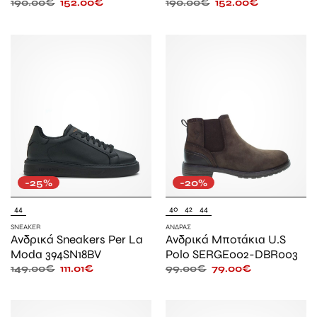
190.00
€
152.00
€
190.00
€
152.00
€
-25%
-20%
44
40
42
44
SNEAKER
ΆΝΔΡΑΣ
Ανδρικά Sneakers Per La
Ανδρικά Μποτάκια U.S
Moda 394SN18BV
Polo SERGE002-DBR003
149.00
€
111.01
€
99.00
€
79.00
€