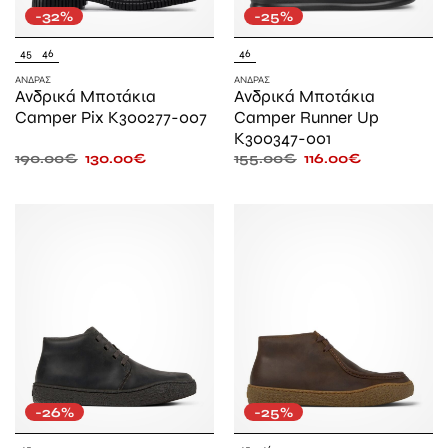
-32%
-25%
45
46
46
ΆΝΔΡΑΣ
ΆΝΔΡΑΣ
Ανδρικά Μποτάκια
Ανδρικά Μποτάκια
Camper Pix K300277-007
Camper Runner Up
K300347-001
190.00
€
130.00
€
155.00
€
116.00
€
-26%
-25%