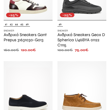
-25%
-25%
41
43
44
45
46
46
SNEAKER
SNEAKER
Ανδρικά Sneakers Gant
Ανδρικά Sneakers Geox D
Prepus 31631030-G013
Spherica U46BYA 01122
C1115
160.00
€
120.00
€
100.00
€
75.00
€