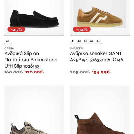
-25%
-34%
41
41
42
43
44
45
CASUAL
SNEAKER
Ανδρικά Slip on
Ανδρικο sneaker GANT
Παπούτσια Birkenstock
A25B194-31633006-G146
Utti Slip 1026153
160.00
€
120.00
€
205.00
€
134.99
€