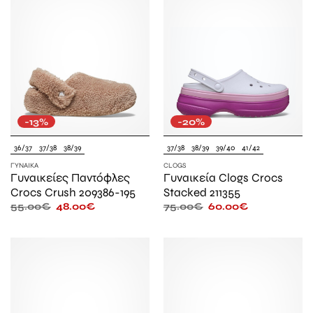
-13%
-20%
36/37
37/38
38/39
37/38
38/39
39/40
41/42
ΓΥΝΑΊΚΑ
CLOGS
Γυναικείες Παντόφλες
Γυναικεία Clogs Crocs
Crocs Crush 209386-195
Stacked 211355
55.00
€
48.00
€
75.00
€
60.00
€