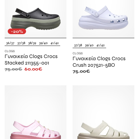
-20%
36/37
37/38
38/39
39/40
41/42
37/38
39/40
41/42
CLOGS
CLOGS
Γυναικεία Clogs Crocs
Γυναικεία Clogs Crocs
Stacked 211355-001
Crush 207521-5BO
75.00
€
60.00
€
75.00
€