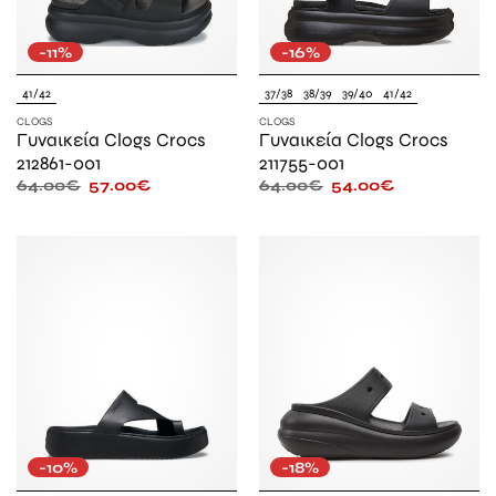
-11%
-16%
41/42
37/38
38/39
39/40
41/42
CLOGS
CLOGS
Γυναικεία Clogs Crocs
Γυναικεία Clogs Crocs
212861-001
211755-001
64.00
€
57.00
€
64.00
€
54.00
€
-10%
-18%