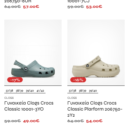
206750-6UR
10001-7CJ
64.00
€
57.00
€
59.00
€
53.00
€
-17%
-16%
37/38
38/39
39/40
41/42
37/38
38/39
39/40
CLOGS
CLOGS
Γυναικεία Clogs Crocs
Γυναικεία Clogs Crocs
Classic 10001-3YO
Classic Plarform 206750-
2Y2
59.00
€
49.00
€
64.00
€
54.00
€