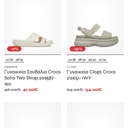
-11%
-16%
37/38
38/39
37/38
38/39
39/40
41/42
ΣΑΝΔΆΛΙΑ
CLOGS
Γυναικεία Σανδάλια Crocs
Γυναικεία Clogs Crocs
Soho Two Strap 209587-
212651-1WY
160
46.00
€
41.00
€
64.00
€
54.00
€