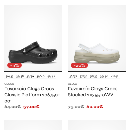
-11%
-20%
36/37
37/38
38/39
39/40
41/42
36/37
37/38
38/39
39/40
41/42
CLOGS
CLOGS
Γυναικεία Clogs Crocs
Γυναικεία Clogs Crocs
Classic Platform 206750-
Stacked 211355-0WV
001
64.00
€
57.00
€
75.00
€
60.00
€