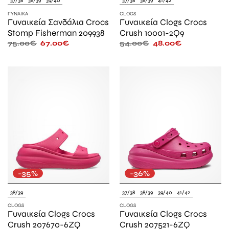
37/38
38/39
39/40
37/38
38/39
41/42
ΓΥΝΑΊΚΑ
CLOGS
Γυναικεία Σανδάλια Crocs
Γυναικεία Clogs Crocs
Stomp Fisherman 209938
Crush 10001-2Q9
75.00
€
67.00
€
54.00
€
48.00
€
-35%
-36%
38/39
37/38
38/39
39/40
41/42
CLOGS
CLOGS
Γυναικεία Clogs Crocs
Γυναικεία Clogs Crocs
Crush 207670-6ZQ
Crush 207521-6ZQ