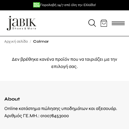
Μετάβαση
Επιπλέον -5% για πληρωμή με κάρτα / κατάθεση
Πλήρωσε ευέλικτα με
Δωρεάν μεταφορικά για αγορές άνω των 59€
Παραλαβή 24/7 από όλη την Ελλάδα!
σε 3 άτοκες δόσεις!
στο
περιεχόμενο
Αρχική σελίδα
/
Colmar
Δεν βρέθηκε κανένα προϊόν που να ταιριάζει με την
επιλογή σας.
About
Online κατάστημα πώλησης υποδημάτων και αξεσουάρ.
Αριθμός ΓΕ.ΜΗ.: 010078453000