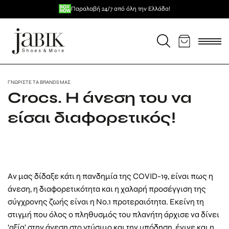
Μετάβαση
Επιπλέον -5% για πληρωμή με κάρτα / κατάθεση
Πλήρωσε ευέλικτα με
Δωρεάν μεταφορικά για αγορές άνω των 59€
Παραλαβή 24/7 από όλη την Ελλάδα!
σε 3 άτοκες δόσεις!
στο
περιεχόμενο
ΓΝΩΡΊΣΤΕ ΤΑ BRANDS ΜΑΣ
Crocs. Η άνεση του να
είσαι διαφορετικός!
Αν μας δίδαξε κάτι η πανδημία της COVID-19, είναι πως η
άνεση, η διαφορετικότητα και η χαλαρή προσέγγιση της
σύγχρονης ζωής είναι η Νο.1 προτεραιότητα. Εκείνη τη
στιγμή που όλος ο πληθυσμός του πλανήτη άρχισε να δίνει
‘αξία’ στην άνεση στο ντύσιμο και την υπόδηση, έγινε και η