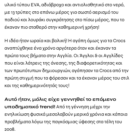
υλικό τύπου EVA, αδιάβροχο και αντιολισθητικό στο νερό,
με 13 τρύπες στο επάνω μέρος για σωστό αερισμό του
ποδιού και λουράκι συγκράτησης στο πίσω μέρος, που το
έκαναν πιο σταθερό στην καθημερινή χρήση!
Η ιδέα ήταν ωραία και βολική! Η αγάπη όμως για τα Crocs
αναπτύχθηκε ένα χρόνο αργότερα όταν και έκαναν τα
πρώτα τους βήματα στην Αγγλία. Οι Άγγλοι & οι Αγγλίδες
που είναι λάτρεις της άνεσης, της διαφορετικότητας και
των πρωτότυπων δημιουργιών, αγάπησαν τα Crocs από την
πρώτη στιγμή που τα φόρεσαν και τα έκαναν μέρος του στιλ
και της καθημερινότητάς τους!
Αυτό ήταν, μόλις είχε γεννηθεί το επόμενο
υποδηματικό
trend
!
Από τη γέννηση μέχρι την
ενηλικίωση φυσικά μεσολαβούν μερικά χρόνια και κάποια
προβλήματα λόγω της παγκόσμιας ύφεσης στα τέλη του
2008.