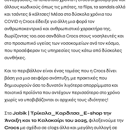
άλλους κωδικούς όπως τις μπότες, τα flips, τα sandals αλλά
και τσάντες & κάλτσες! Μέσα στα δύσκολα χρόνια του
COVID η Crocs έδειξε για άλλη μια φορά τον
ανθρωποκεντρικό και ανθρωπιστικό χαρακτήρα της,
δωρίζοντας 100.000 σανδάλια Crocs στους νοσηλευτές και
στο προσωπικό υγείας των νοσοκομείων ανά τον κόσμο,
που προσέφεραν τις υπηρεσίες τους κάτω από δύσκολες
συνθήκες.
Και το περιβάλλον είναι ένας τομέας που η Crocs δίνει
βάση για μια αειφόρο ανάπτυξη, με πρακτικές που
δημιουργούν όσο το δυνατόν λιγότερα απορρίμματα και
ποιοτικά προϊόντα που αντέχουν περισσότερο στο χρόνο
χωρίς να υποβιβάζονται οι αρχικές τους ιδιότητες!
Στα
Jabik
| Τρίκαλα_Καρδιτσα_
E
–
shop
την
Άνοιξη και το Καλοκαίρι του 2025
, φιλοξενούμε την
Crocs
με σχέδια σε clogs άλλα και μεγάλη συλλογή σε