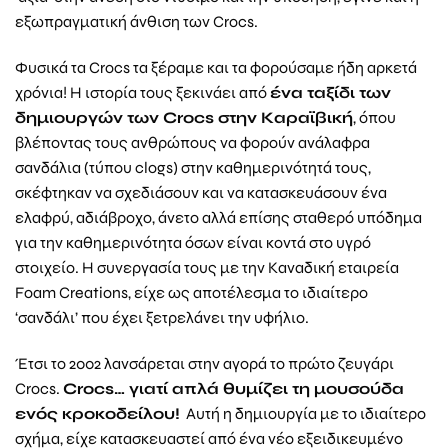
εξωπραγματική άνθιση των Crocs.
Φυσικά τα Crocs τα ξέραμε και τα φορούσαμε ήδη αρκετά
χρόνια! Η ιστορία τους ξεκινάει από
ένα ταξίδι των
δημιουργών των
Crocs
στην Καραϊβική
, όπου
βλέποντας τους ανθρώπους να φορούν ανάλαφρα
σανδάλια (τύπου clogs) στην καθημερινότητά τους,
σκέφτηκαν να σχεδιάσουν και να κατασκευάσουν ένα
ελαφρύ, αδιάβροχο, άνετο αλλά επίσης σταθερό υπόδημα
για την καθημερινότητα όσων είναι κοντά στο υγρό
στοιχείο. Η συνεργασία τους με την Καναδική εταιρεία
Foam Creations, είχε ως αποτέλεσμα το ιδιαίτερο
‘σανδάλι’ που έχει ξετρελάνει την υφήλιο.
Έτσι το 2002 λανσάρεται στην αγορά το πρώτο ζευγάρι
Crocs.
Crocs
… γιατί απλά θυμίζει τη μουσούδα
ενός κροκοδείλου!
Αυτή η δημιουργία με το ιδιαίτερο
σχήμα, είχε κατασκευαστεί από ένα νέο εξειδικευμένο