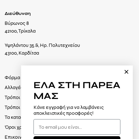
Διεύθυνση
Βύρωνος 8
42100, Τρίκαλα
Υψηλάντου 35 &, Ηρ. Πολυτεχνείου
43100, Καρδίτσα
Φόρμα υπαναχώρησης
ΕΛΑ
ΣΤΗ ΠΑΡΕΑ
Αλλαγές / Επιστροφές
ΜΑΣ
Τρόποι πληρωμής
Τρόποι αποστολής
Κάνε εγγραφή για να λαμβάνεις
αποκλειστικές προσφορές!
Τα καταστήματά μας
Όροι χρήσης / Πολιτική απορρήτου
Επικοινωνία