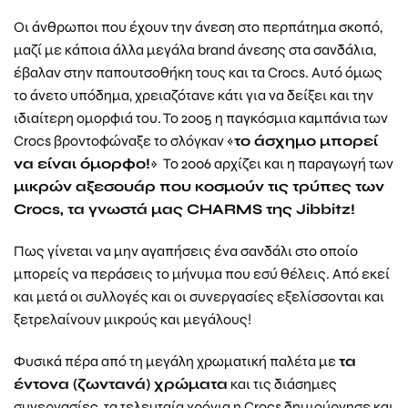
Οι άνθρωποι που έχουν την άνεση στο περπάτημα σκοπό,
μαζί με κάποια άλλα μεγάλα brand άνεσης στα σανδάλια,
έβαλαν στην παπουτσοθήκη τους και τα Crocs. Αυτό όμως
το άνετο υπόδημα, χρειαζότανε κάτι για να δείξει και την
ιδιαίτερη ομορφιά του. Το 2005 η παγκόσμια καμπάνια των
Crocs βροντοφώναξε το σλόγκαν «
το άσχημο μπορεί
να είναι όμορφο!
» Το 2006 αρχίζει και η παραγωγή των
μικρών αξεσουάρ που κοσμούν τις τρύπες των
Crocs, τα γνωστά μας CHARMS της Jibbitz!
Πως γίνεται να μην αγαπήσεις ένα σανδάλι στο οποίο
μπορείς να περάσεις το μήνυμα που εσύ θέλεις. Από εκεί
και μετά οι συλλογές και οι συνεργασίες εξελίσσονται και
ξετρελαίνουν μικρούς και μεγάλους!
Φυσικά πέρα από τη μεγάλη χρωματική παλέτα με
τα
έντονα (ζωντανά) χρώματα
και τις διάσημες
συνεργασίες, τα τελευταία χρόνια η Crocs δημιούργησε και