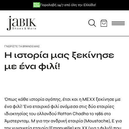
Μετάβαση
Επιπλέον -5% για πληρωμή με κάρτα / κατάθεση
Πλήρωσε ευέλικτα με
Δωρεάν μεταφορικά για αγορές άνω των 59€
Παραλαβή 24/7 από όλη την Ελλάδα!
σε 3 άτοκες δόσεις!
στο
περιεχόμενο
ΓΝΩΡΊΣΤΕ ΤΑ BRANDS ΜΑΣ
Η ιστορία μας ξεκίνησε
με ένα φιλί!
Όπως κάθε ιστορία αγάπης, έτσι και η MEXX ξεκίνησε με
ένα φιλί! Ένα εταιρικό φιλί ανάμεσα στις δύο εταιρίες
ιδιοκτησίας του ολλανδού Rattan Chadha το 1986 στο
Άμστερνταμ. Μ για την ανδρική εταιρία (Moustache), E για
την γυναικεία εταιρία (Emanuelle) και XX (για 2 φιλιά) που