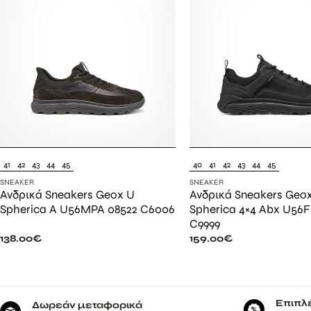
41
42
43
44
45
40
41
42
43
44
45
SNEAKER
SNEAKER
Ανδρικά Sneakers Geox U
Ανδρικά Sneakers Geo
Spherica A U56MPA 08522 C6006
Spherica 4×4 Abx U56F
C9999
138.00
€
159.00
€
Επιπλ
Δωρεάν μεταφορικά