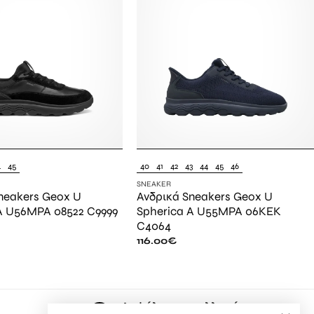
4
45
40
41
42
43
44
45
46
SNEAKER
neakers Geox U
Ανδρικά Sneakers Geox U
A U56MPA 08522 C9999
Spherica A U55MPA 06KEK
C4064
116.00
€
Ασφάλεια συναλλαγών