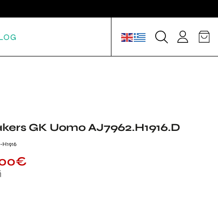
LOG
akers GK Uomo AJ7962.H1916.D
-H1916
.00
€
ή