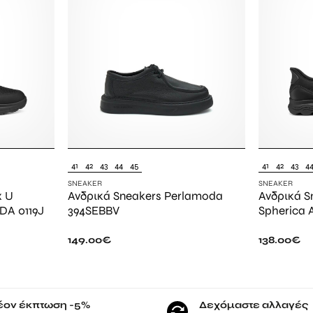
41
42
43
44
45
41
42
43
4
SNEAKER
SNEAKER
x U
Ανδρικά Sneakers Perlamoda
Ανδρικά S
DA 0119J
394SEBBV
Spherica 
149.00
€
138.00
€
έον έκπτωση -5%
Δεχόμαστε αλλαγές