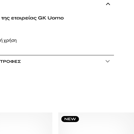
 της εταιρείας GK Uomo
νή χρήση
ΣΤΡΟΦΈΣ
NEW