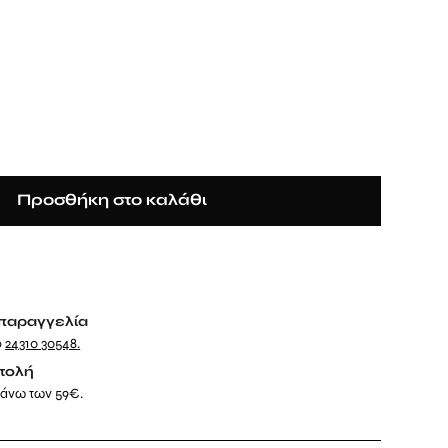
Προσθήκη στο καλάθι
παραγγελία
ο
24310 30548
.
τολή
 άνω των 59€.