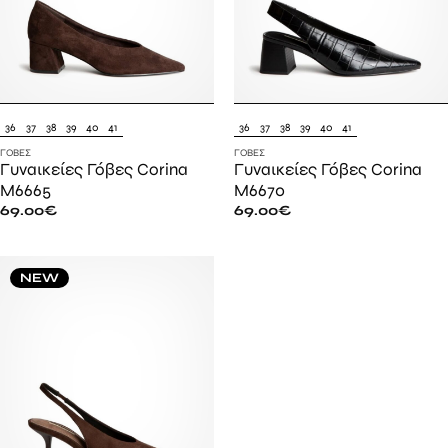
36
37
38
39
40
41
36
37
38
39
40
41
ΓΌΒΕΣ
ΓΌΒΕΣ
Γυναικείες Γόβες Corina
Γυναικείες Γόβες Corina
M6665
M6670
69.00
€
69.00
€
NEW