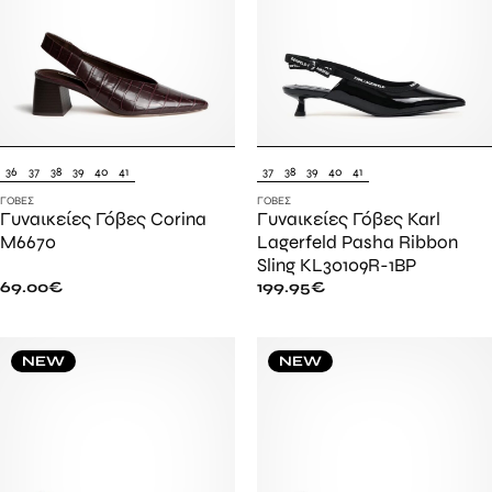
36
37
38
39
40
41
37
38
39
40
41
ΓΌΒΕΣ
ΓΌΒΕΣ
Γυναικείες Γόβες Corina
Γυναικείες Γόβες Karl
M6670
Lagerfeld Pasha Ribbon
Sling KL30109R-1BP
69.00
€
199.95
€
NEW
NEW