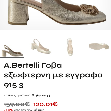
A.Bertelli Γοβα
εξωφτερνη με εγγραφα
915 3
Kωδικός προϊόντος: G24A447-915 3
159.00
€
120.01
€
απο την αρχική τιμή
-25%