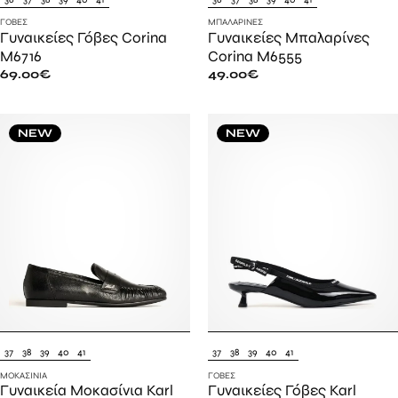
ΓΌΒΕΣ
ΜΠΑΛΑΡΊΝΕΣ
Γυναικείες Γόβες Corina
Γυναικείες Μπαλαρίνες
M6716
Corina M6555
69.00
€
49.00
€
NEW
NEW
37
38
39
40
41
37
38
39
40
41
ΜΟΚΑΣΊΝΙΑ
ΓΌΒΕΣ
Γυναικεία Μοκασίνια Karl
Γυναικείες Γόβες Karl