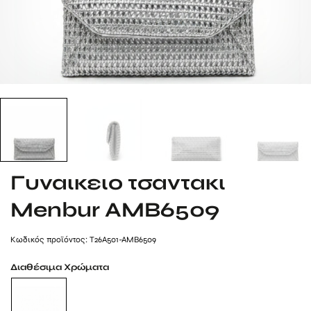
Γυναικειο τσαντακι
Menbur AMB6509
Kωδικός προϊόντος: T26A501-AMB6509
Διαθέσιμα Χρώματα