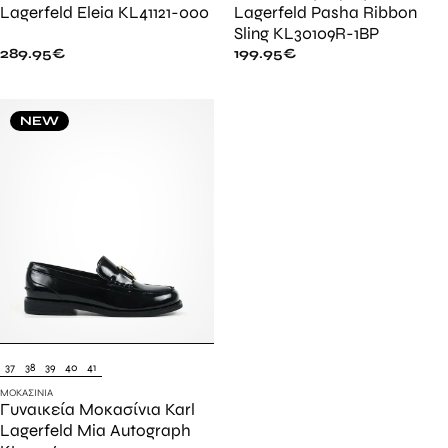
Lagerfeld Eleia KL41121-000
Lagerfeld Pasha Ribbon
Sling KL30109R-1BP
289.95
€
199.95
€
NEW
37
38
39
40
41
ΜΟΚΑΣΊΝΙΑ
Γυναικεία Μοκασίνια Karl
Lagerfeld Mia Autograph