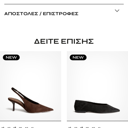
ΑΠΟΣΤΟΛΈΣ / ΕΠΙΣΤΡΟΦΈΣ
ΔΕΊΤΕ ΕΠΊΣΗΣ
NEW
NEW
36
37
38
39
40
41
36
37
38
39
40
41