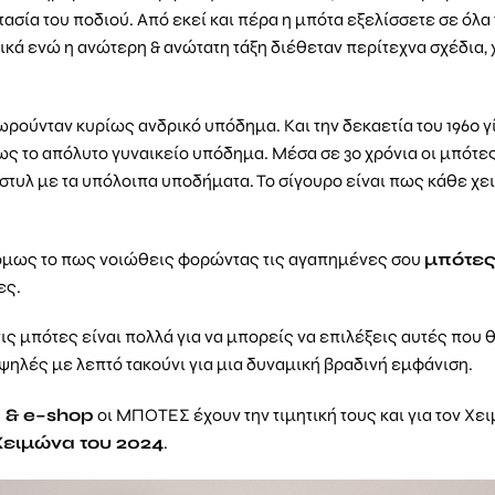
ασία του ποδιού. Από εκεί και πέρα η μπότα εξελίσσετε σε όλα
ικά ενώ η ανώτερη & ανώτατη τάξη διέθεταν περίτεχνα σχέδια,
ωρούνταν κυρίως ανδρικό υπόδημα. Και την δεκαετία του 1960 γ
 ως το απόλυτο γυναικείο υπόδημα. Μέσα σε 30 χρόνια οι μπότε
 στυλ με τα υπόλοιπα υποδήματα. Το σίγουρο είναι πως κάθε χει
, όμως το πως νοιώθεις φορώντας τις αγαπημένες σου
μπότες
ες.
στις μπότες είναι πολλά για να μπορείς να επιλέξεις αυτές που
ι ψηλές με λεπτό τακούνι για μια δυναμική βραδινή εμφάνιση.
α &
e
–
shop
οι ΜΠΟΤΕΣ έχουν την τιμητική τους και για τον Χε
Χειμώνα του 2024
.