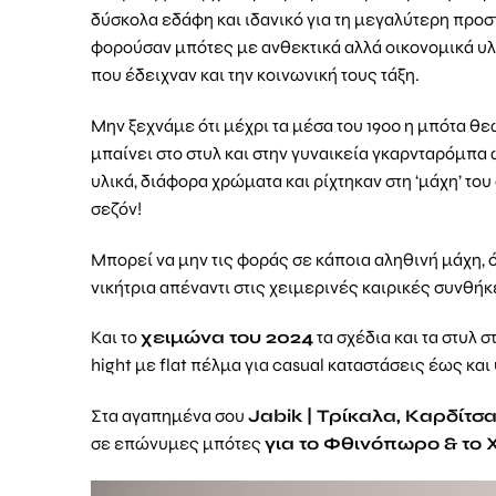
δύσκολα εδάφη και ιδανικό για τη μεγαλύτερη προστ
φορούσαν μπότες με ανθεκτικά αλλά οικονομικά υλ
που έδειχναν και την κοινωνική τους τάξη.
Μην ξεχνάμε ότι μέχρι τα μέσα του 1900 η μπότα θε
μπαίνει στο στυλ και στην γυναικεία γκαρνταρόμπα
υλικά, διάφορα χρώματα και ρίχτηκαν στη ‘μάχη’ του
σεζόν!
Μπορεί να μην τις φοράς σε κάποια αληθινή μάχη
νικήτρια απέναντι στις χειμερινές καιρικές συνθήκ
Και το
χειμώνα του 2024
τα σχέδια και τα στυλ 
hight με flat πέλμα για casual καταστάσεις έως κα
Στα αγαπημένα σου
Jabik
| Τρίκαλα, Καρδίτσ
σε επώνυμες μπότες
για το Φθινόπωρο & το 