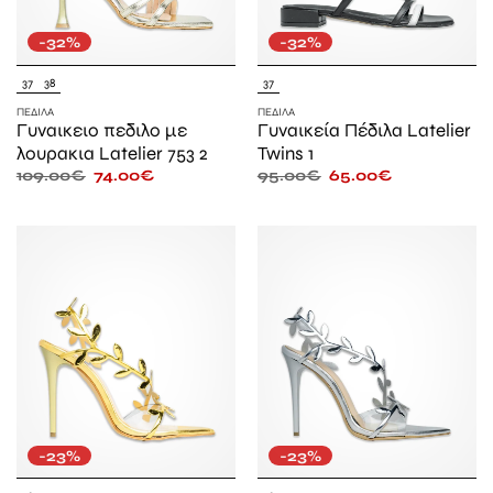
-32%
-32%
37
38
37
ΠΈΔΙΛΑ
ΠΈΔΙΛΑ
Γυναικειο πεδιλο με
Γυναικεία Πέδιλα Latelier
λουρακια Latelier 753 2
Twins 1
109.00
€
74.00
€
95.00
€
65.00
€
-23%
-23%