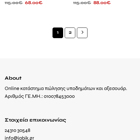
115.00
€
68.00
€
115.00
€
88.00
€
1
2
About
Online κατάστημα πώλησης υποδημάτων και αξεσουάρ.
Αριθμός ΓΕ.ΜΗ.: 010078453000
Στοιχεία επικοινωνίας
24310 30548
info@jabik.gr