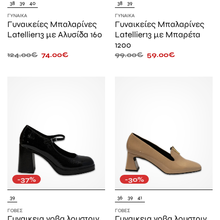
38
39
40
38
39
ΓΥΝΑΊΚΑ
ΓΥΝΑΊΚΑ
Γυναικείες Μπαλαρίνες
Γυναικείες Μπαλαρίνες
Latellier13 με Αλυσίδα 160
Latellier13 με Μπαρέτα
1200
124.00
€
74.00
€
99.00
€
59.00
€
-37%
-30%
39
36
39
41
ΓΌΒΕΣ
ΓΌΒΕΣ
Γυναικεια γοβα λουστριν
Γυναικεια γοβα λουστριν