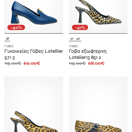
-40%
-41%
38
37
40
ΓΌΒΕΣ
ΓΌΒΕΣ
Γυναικείες Γόβες Latellier
Γοβα εξωφτερνη
571 3
Latelier13 851 2
115.00
€
69.00
€
115.00
€
68.00
€