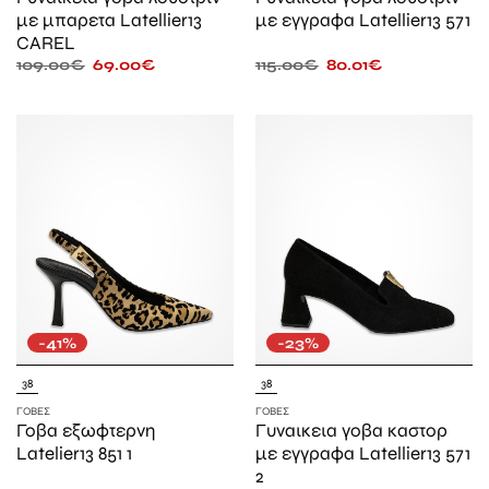
με μπαρετα Latellier13
με εγγραφα Latellier13 571
CAREL
109.00
€
69.00
€
115.00
€
80.01
€
-41%
-23%
38
38
ΓΌΒΕΣ
ΓΌΒΕΣ
Γοβα εξωφτερνη
Γυναικεια γοβα καστορ
Latelier13 851 1
με εγγραφα Latellier13 571
2