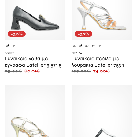
-30%
-32%
38
41
37
38
39
40
41
ΓΌΒΕΣ
ΠΈΔΙΛΑ
Γυναικεια γοβα με
Γυναικειο πεδιλο με
εγγραφα Latellier13 571 5
λουρακια Latelier 753 1
115.00
€
80.01
€
109.00
€
74.00
€