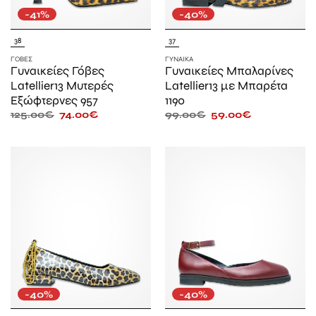
-41%
-40%
38
37
ΓΌΒΕΣ
ΓΥΝΑΊΚΑ
Γυναικείες Γόβες
Γυναικείες Μπαλαρίνες
Latellier13 Μυτερές
Latellier13 με Μπαρέτα
Εξώφτερνες 957
1190
125.00
€
74.00
€
99.00
€
59.00
€
-40%
-40%