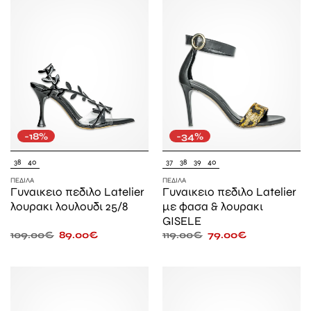
-18%
-34%
38
40
37
38
39
40
ΠΈΔΙΛΑ
ΠΈΔΙΛΑ
Γυναικειο πεδιλο Latelier
Γυναικειο πεδιλο Latelier
λουρακι λουλουδι 25/8
με φασα & λουρακι
GISELE
109.00
€
89.00
€
119.00
€
79.00
€