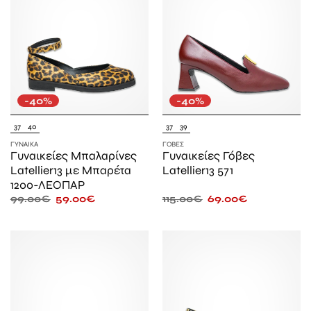
-40%
-40%
37
40
37
39
ΓΥΝΑΊΚΑ
ΓΌΒΕΣ
Γυναικείες Μπαλαρίνες
Γυναικείες Γόβες
Latellier13 με Μπαρέτα
Latellier13 571
1200-ΛΕΟΠΑΡ
99.00
€
59.00
€
115.00
€
69.00
€