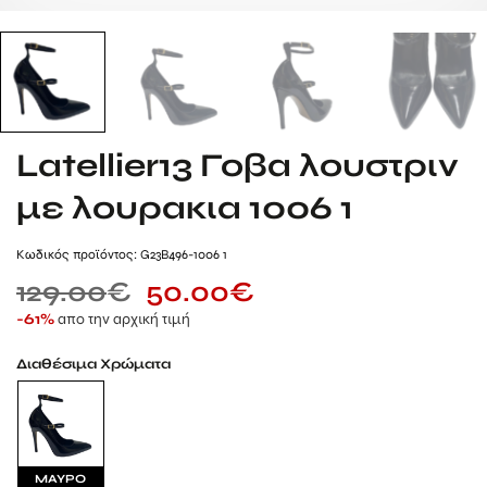
Latellier13 Γοβα λουστριν
με λουρακια 1006 1
Kωδικός προϊόντος: G23B496-1006 1
129.00
€
50.00
€
απο την αρχική τιμή
-61%
Διαθέσιμα Χρώματα
ΜΑΥΡΟ