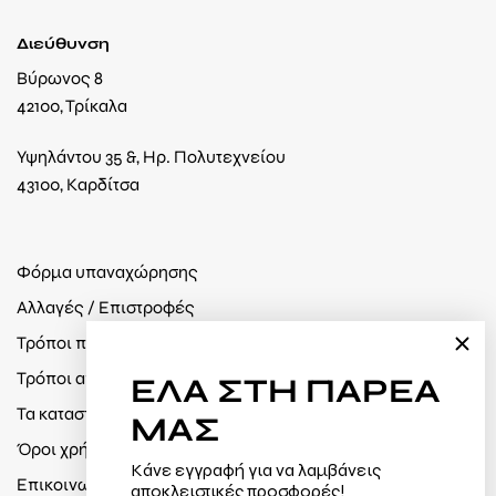
Διεύθυνση
Βύρωνος 8
42100, Τρίκαλα
Υψηλάντου 35 &, Ηρ. Πολυτεχνείου
43100, Καρδίτσα
Φόρμα υπαναχώρησης
Αλλαγές / Επιστροφές
Τρόποι πληρωμής
Τρόποι αποστολής
ΕΛΑ
ΣΤΗ ΠΑΡΕΑ
Τα καταστήματά μας
ΜΑΣ
Όροι χρήσης / Πολιτική απορρήτου
Κάνε εγγραφή για να λαμβάνεις
Επικοινωνία
αποκλειστικές προσφορές!