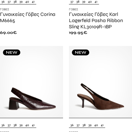
36
37
38
39
40
41
37
38
39
40
41
ΓΌΒΕΣ
ΓΌΒΕΣ
Γυναικείες Γόβες Corina
Γυναικείες Γόβες Karl
M6665
Lagerfeld Pasha Ribbon
Sling KL30109R-1BP
69.00
€
199.95
€
NEW
NEW
36
37
38
39
40
41
36
37
38
39
40
41