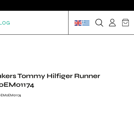
LOG
kers Tommy Hilfiger Runner
M0EM01174
2-EM0EM01174