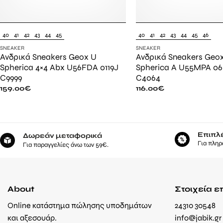
40
41
42
43
44
45
40
41
42
43
44
45
46
SNEAKER
SNEAKER
Ανδρικά Sneakers Geox U
Ανδρικά Sneakers Geo
Spherica 4×4 Abx U56FDA 0119J
Spherica A U55MPA 0
C9999
C4064
159.00
€
116.00
€
Επιπλ
Δωρεάν μεταφορικά
Για πληρ
Για παραγγελίες άνω των 59€.
About
Στοιχεία ε
Online κατάστημα πώλησης υποδημάτων
24310 30548
και αξεσουάρ.
info@jabik.gr