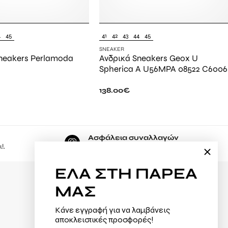
4
45
41
42
43
44
45
SNEAKER
neakers Perlamoda
Ανδρικά Sneakers Geox U
Spherica A U56MPA 08522 C6006
138.00
€
Ασφάλεια συναλλαγών
!.
Εδώ, ψωνίζετε με μέγιστη ασφάλεια.
ΕΛΑ
ΣΤΗ ΠΑΡΕΑ
ΜΑΣ
Φόρμα υπαναχώρησης
Κάνε εγγραφή για να λαμβάνεις
Αλλαγές / Επιστροφές
αποκλειστικές προσφορές!
Τρόποι πληρωμής