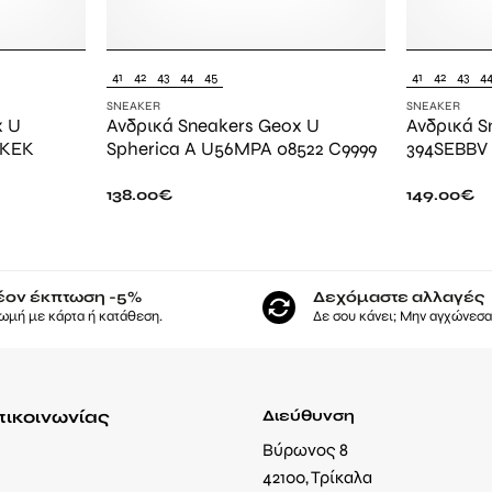
41
42
43
44
45
41
42
43
4
SNEAKER
SNEAKER
x U
Ανδρικά Sneakers Geox U
Ανδρικά S
6KEK
Spherica A U56MPA 08522 C9999
394SEBBV
138.00
€
149.00
€
έον έκπτωση -5%
Δεχόμαστε αλλαγές
ωμή με κάρτα ή κατάθεση.
Δε σου κάνει; Μην αγχώνεσαι
πικοινωνίας
Διεύθυνση
Βύρωνος 8
42100, Τρίκαλα