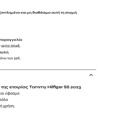
εξαντλημένο και μη διαθέσιμο αυτή τη στιγμή.
παραγγελία
ο
24310 30548
.
τολή
 άνω των 59€.
της εταιρίας Tommy Hilfiger SS 2023
και ύφασμα
 σόλα
νή χρήση.