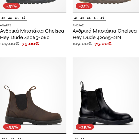
-31%
-31%
43
44
45
46
41
43
44
45
46
ΆΝΔΡΑΣ
ΆΝΔΡΑΣ
Ανδρικά Μποτάκια Chelsea
Ανδρικά Μποτάκια Chelsea
Hey Dude 42065-060
Hey Dude 42065-21N
109.00
€
75.00
€
109.00
€
75.00
€
-33%
-25%
42.5
44
44.5
43
44