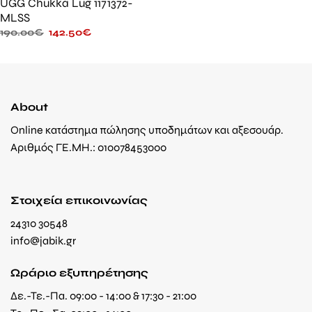
UGG Chukka Lug 1171372-
MLSS
190.00
€
142.50
€
About
Online κατάστημα πώλησης υποδημάτων και αξεσουάρ.
Αριθμός ΓΕ.ΜΗ.: 010078453000
Στοιχεία επικοινωνίας
24310 30548
info@jabik.gr
Ωράριο εξυπηρέτησης
Δε.-Τε.-Πα. 09:00 - 14:00 & 17:30 - 21:00