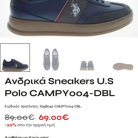
Ανδρικά Sneakers U.S
Polo CAMPY004-DBL
Kωδικός προϊόντος: A25B042-CAMPY004-DBL
89.00
€
69.00
€
απο την αρχική τιμή
-22%
Διαθέσιμα Χρώματα