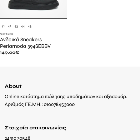
41
42
43
44
45
SNEAKER
Ανδρικά Sneakers
Perlamoda 394SEBBV
149.00
€
About
Online κατάστημα πώλησης υποδημάτων και αξεσουάρ.
Αριθμός ΓΕ.ΜΗ.: 010078453000
Στοιχεία επικοινωνίας
24310 30548