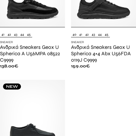
41
42
43
44
45
40
41
42
43
44
45
SNEAKER
SNEAKER
Ανδρικά Sneakers Geox U
Ανδρικά Sneakers Geox U
Spherica A U56MPA 08522
Spherica 4×4 Abx U56FDA
C9999
0119J C9999
138.00
€
159.00
€
NEW