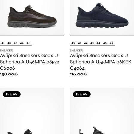
41
42
43
44
45
40
41
42
43
44
45
46
SNEAKER
SNEAKER
Ανδρικά Sneakers Geox U
Ανδρικά Sneakers Geox U
Spherica A U56MPA 08522
Spherica A U55MPA 06KEK
C6006
C4064
138.00
€
116.00
€
NEW
NEW