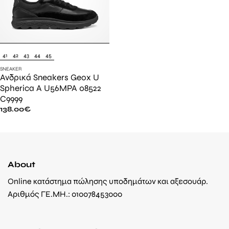
41
42
43
44
45
SNEAKER
Ανδρικά Sneakers Geox U
Spherica A U56MPA 08522
C9999
138.00
€
About
Online κατάστημα πώλησης υποδημάτων και αξεσουάρ.
Αριθμός ΓΕ.ΜΗ.: 010078453000