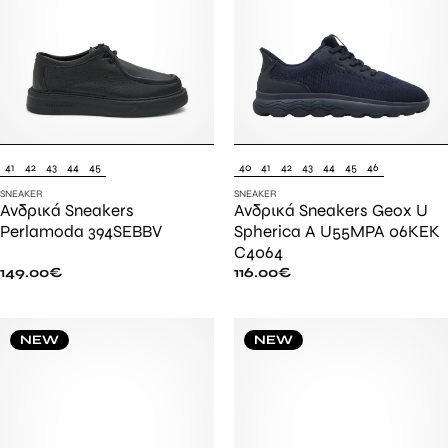
41
42
43
44
45
40
41
42
43
44
45
46
SNEAKER
SNEAKER
Ανδρικά Sneakers
Ανδρικά Sneakers Geox U
Perlamoda 394SEBBV
Spherica A U55MPA 06KEK
C4064
149.00
€
116.00
€
NEW
NEW