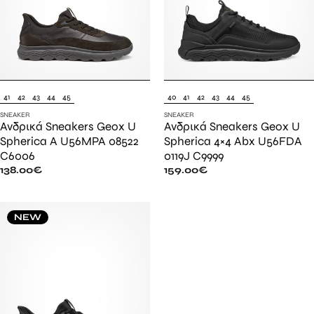
41
42
43
44
45
40
41
42
43
44
45
SNEAKER
SNEAKER
Ανδρικά Sneakers Geox U
Ανδρικά Sneakers Geox U
Spherica A U56MPA 08522
Spherica 4×4 Abx U56FDA
C6006
0119J C9999
138.00
€
159.00
€
NEW