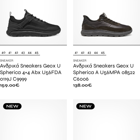
40
41
42
43
44
45
41
42
43
44
45
SNEAKER
SNEAKER
Ανδρικά Sneakers Geox U
Ανδρικά Sneakers Geox U
Spherica 4×4 Abx U56FDA
Spherica A U56MPA 08522
0119J C9999
C6006
159.00
€
138.00
€
NEW
NEW