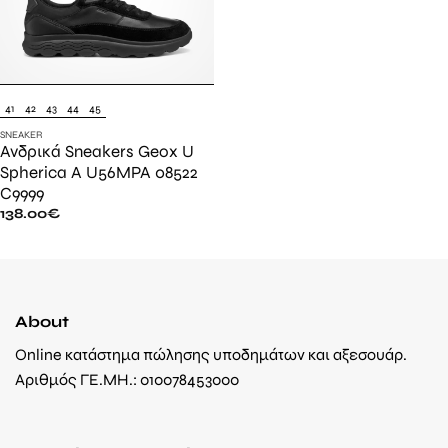
41
42
43
44
45
SNEAKER
Ανδρικά Sneakers Geox U
Spherica A U56MPA 08522
C9999
138.00
€
About
Online κατάστημα πώλησης υποδημάτων και αξεσουάρ.
Αριθμός ΓΕ.ΜΗ.: 010078453000