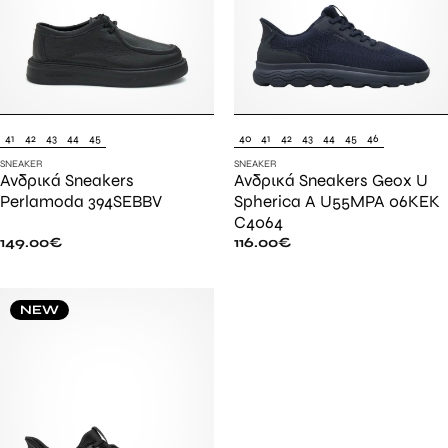
41
42
43
44
45
40
41
42
43
44
45
46
SNEAKER
SNEAKER
Ανδρικά Sneakers
Ανδρικά Sneakers Geox U
Perlamoda 394SEBBV
Spherica A U55MPA 06KEK
C4064
149.00
€
116.00
€
NEW