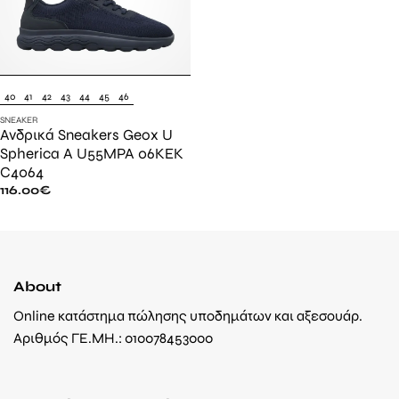
40
41
42
43
44
45
46
SNEAKER
Ανδρικά Sneakers Geox U
Spherica A U55MPA 06KEK
C4064
116.00
€
About
Online κατάστημα πώλησης υποδημάτων και αξεσουάρ.
Αριθμός ΓΕ.ΜΗ.: 010078453000