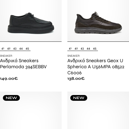
41
42
43
44
45
41
42
43
44
45
SNEAKER
SNEAKER
Ανδρικά Sneakers
Ανδρικά Sneakers Geox U
Perlamoda 394SEBBV
Spherica A U56MPA 08522
C6006
149.00
€
138.00
€
NEW
NEW