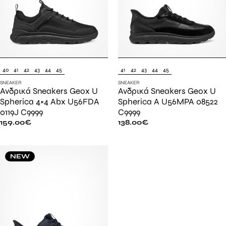
40
41
42
43
44
45
41
42
43
44
45
SNEAKER
SNEAKER
Ανδρικά Sneakers Geox U
Ανδρικά Sneakers Geox U
Spherica 4×4 Abx U56FDA
Spherica A U56MPA 08522
0119J C9999
C9999
159.00
€
138.00
€
NEW