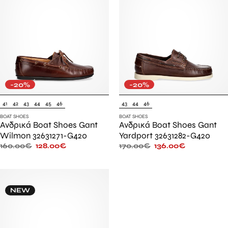
-20%
-20%
41
42
43
44
45
46
43
44
46
BOAT SHOES
BOAT SHOES
Ανδρικά Boat Shoes Gant
Ανδρικά Boat Shoes Gant
Wilmon 32631271-G420
Yardport 32631282-G420
160.00
€
128.00
€
170.00
€
136.00
€
NEW