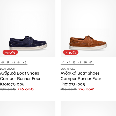
-30%
-30%
41
42
43
44
45
41
42
43
44
45
46
BOAT SHOES
BOAT SHOES
Ανδρικά Boat Shoes
Ανδρικά Boat Shoes
Camper Runner Four
Camper Runner Four
K101073-006
K101073-005
180.00
€
126.00
€
180.00
€
126.00
€