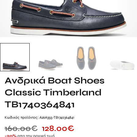
Ανδρικά Boat Shoes
Classic Timberland
TB1740364841
Kωδικός προϊόντος: A26A355-TB1740364841
160.00
€
128.00
€
απο την αρχική τιμή
-20%