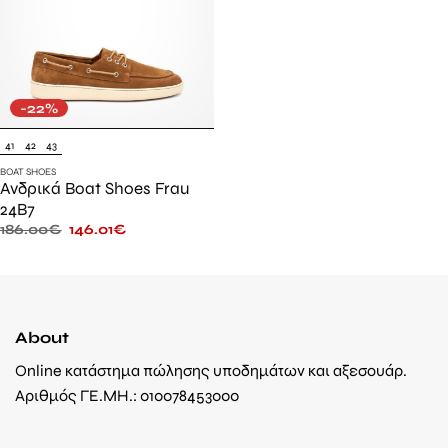
-22%
41
42
43
BOAT SHOES
Ανδρικά Boat Shoes Frau
24B7
186.00
€
146.01
€
About
Online κατάστημα πώλησης υποδημάτων και αξεσουάρ.
Αριθμός ΓΕ.ΜΗ.: 010078453000