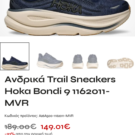
Ανδρικά Trail Sneakers
Hoka Bondi 9 1162011-
MVR
Kωδικός προϊόντος: A26A500-1162011-MVR
189.00
€
149.01
€
απο την αρχική τιμή
-21%