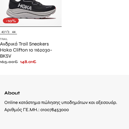
-10%
43 1/3
44
TRAIL
Ανδρικά Trail Sneakers
Hoka Clifton 10 1162030-
BKSV
165.00
€
148.01
€
About
Online κατάστημα πώλησης υποδημάτων και αξεσουάρ.
Αριθμός ΓΕ.ΜΗ.: 010078453000