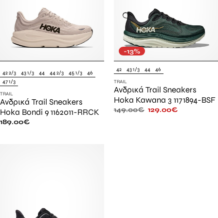
-13%
42
43 1/3
44
46
42 2/3
43 1/3
44
44 2/3
45 1/3
46
47 1/3
TRAIL
Ανδρικά Trail Sneakers
TRAIL
Hoka Kawana 3 1171894-BSF
Ανδρικά Trail Sneakers
149.00
€
129.00
€
Hoka Bondi 9 1162011-RRCK
189.00
€