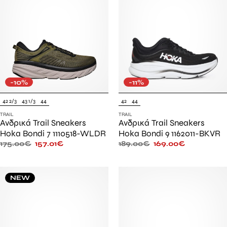
-10%
-11%
42 2/3
43 1/3
44
42
44
TRAIL
TRAIL
Ανδρικά Trail Sneakers
Ανδρικά Trail Sneakers
Hoka Bondi 7 1110518-WLDR
Hoka Bondi 9 1162011-BKVR
175.00
€
157.01
€
189.00
€
169.00
€
NEW