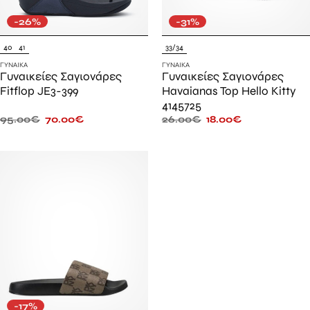
-26%
-31%
40
41
33/34
ΓΥΝΑΊΚΑ
ΓΥΝΑΊΚΑ
Γυναικείες Σαγιονάρες
Γυναικείες Σαγιονάρες
Fitflop JE3-399
Havaianas Top Hello Kitty
4145725
95.00
€
70.00
€
26.00
€
18.00
€
-17%