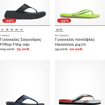
-29%
-39%
37
38
39
40
41
35/36
ΓΥΝΑΊΚΑ
ΣΑΓΙΟΝΆΡΕΣ
Γυναικείες Σαγιονάρες
Γυναικείες παντόφλες
Fitflop FW4-090
Havaianas 4147111
105.00
€
75.00
€
33.00
€
20.00
€