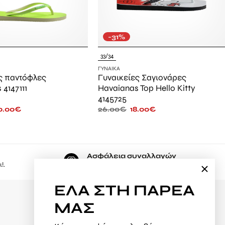
-31%
33/34
ΓΥΝΑΊΚΑ
ς παντόφλες
Γυναικείες Σαγιονάρες
4147111
Havaianas Top Hello Kitty
4145725
0.00
€
26.00
€
18.00
€
Ασφάλεια συναλλαγών
!.
Εδώ, ψωνίζετε με μέγιστη ασφάλεια.
ΕΛΑ
ΣΤΗ ΠΑΡΕΑ
ΜΑΣ
Φόρμα υπαναχώρησης