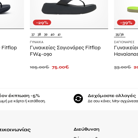
-29%
-39%
37
38
39
40
41
35/36
ΓΥΝΑΊΚΑ
ΣΑΓΙΟΝΆΡΕΣ
Fitflop
Γυναικείες Σαγιονάρες Fitflop
Γυναικείε
FW4-090
Havaianas 
105.00
€
75.00
€
33.00
€
2
έον έκπτωση -5%
Δεχόμαστε αλλαγές
ωμή με κάρτα ή κατάθεση.
Δε σου κάνει; Μην αγχώνεσαι
πικοινωνίας
Διεύθυνση