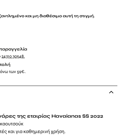
εξαντλημένο και μη διαθέσιμο αυτή τη στιγμή.
παραγγελία
ο
24310 30548
.
τολή
 άνω των 59€.
νάρες της εταιρίας Havaianas SS 2022
 καουτσούκ
οπές και για καθημερινή χρήση.