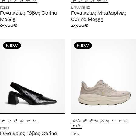
ΓΌΒΕΣ
ΜΠΑΛΑΡΊΝΕΣ
Γυναικείες Γόβες Corina
Γυναικείες Μπαλαρίνες
M6665
Corina M6555
69.00
€
49.00
€
NEW
NEW
36
37
38
39
40
41
37 1/3
38
38 2/3
39 1/3
40
40 2/3
41 1/3
ΓΌΒΕΣ
Γυναικείες Γόβες Corina
TRAIL