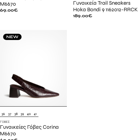
Γυναικεία Trail Sneakers
M6670
Hoka Bondi 9 1162012-RRCK
69.00
€
189.00
€
NEW
36
37
38
39
40
41
ΓΌΒΕΣ
Γυναικείες Γόβες Corina
M6670
69.00
€