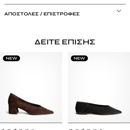
ΑΠΟΣΤΟΛΈΣ / ΕΠΙΣΤΡΟΦΈΣ
ΔΕΊΤΕ ΕΠΊΣΗΣ
NEW
NEW
36
37
38
39
40
41
36
37
38
39
40
41