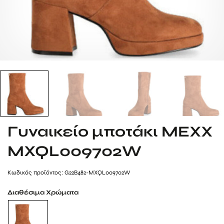
Γυναικείο μποτάκι MEXX
MXQL009702W
Kωδικός προϊόντος: G22B482-MXQL009702W
Διαθέσιμα Χρώματα