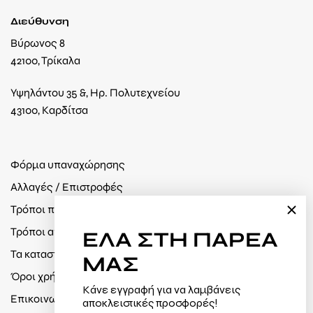
Διεύθυνση
Βύρωνος 8
42100, Τρίκαλα
Υψηλάντου 35 &, Ηρ. Πολυτεχνείου
43100, Καρδίτσα
Φόρμα υπαναχώρησης
Αλλαγές / Επιστροφές
Τρόποι πληρωμής
Τρόποι αποστολής
ΕΛΑ
ΣΤΗ ΠΑΡΕΑ
Τα καταστήματά μας
ΜΑΣ
Όροι χρήσης / Πολιτική απορρήτου
Κάνε εγγραφή για να λαμβάνεις
Επικοινωνία
αποκλειστικές προσφορές!