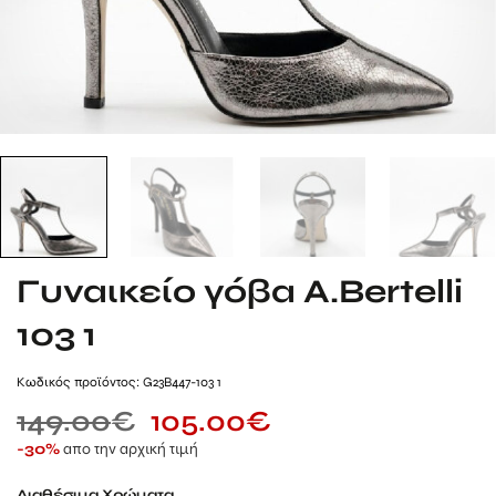
Γυναικείο γόβα A.Bertelli
103 1
Kωδικός προϊόντος: G23B447-103 1
149.00
€
105.00
€
απο την αρχική τιμή
-30%
Διαθέσιμα Χρώματα