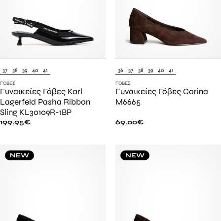
37
38
39
40
41
36
37
38
39
40
41
ΓΌΒΕΣ
ΓΌΒΕΣ
Γυναικείες Γόβες Karl
Γυναικείες Γόβες Corina
Lagerfeld Pasha Ribbon
M6665
Sling KL30109R-1BP
199.95
€
69.00
€
NEW
NEW