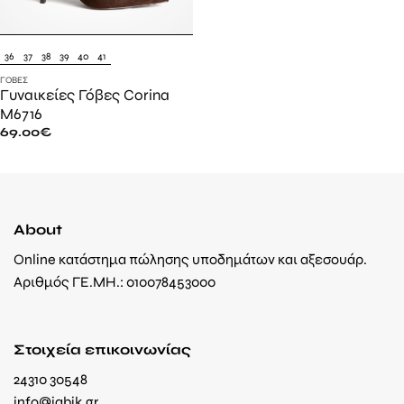
36
37
38
39
40
41
ΓΌΒΕΣ
Γυναικείες Γόβες Corina
M6716
69.00
€
About
Online κατάστημα πώλησης υποδημάτων και αξεσουάρ.
Αριθμός ΓΕ.ΜΗ.: 010078453000
Στοιχεία επικοινωνίας
24310 30548
info@jabik.gr