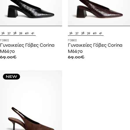
36
37
38
39
40
41
36
37
38
39
40
41
ΓΌΒΕΣ
ΓΌΒΕΣ
Γυναικείες Γόβες Corina
Γυναικείες Γόβες Corina
M6670
M6670
69.00
€
69.00
€
NEW