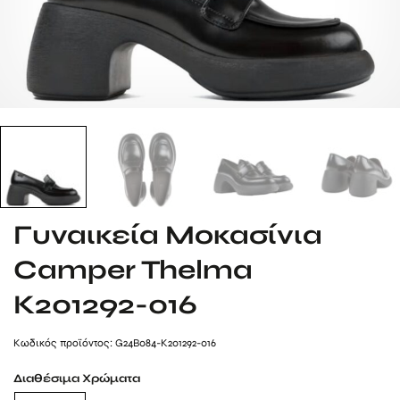
Γυναικεία Μοκασίνια
Camper Thelma
K201292-016
Kωδικός προϊόντος: G24B084-K201292-016
Διαθέσιμα Χρώματα