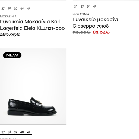
36
37
38
41
37
38
39
40
41
ΜΟΚΑΣΊΝΙΑ
ΜΟΚΑΣΊΝΙΑ
Γυναικείο μοκασίνι
Γυναικεία Μοκασίνια Karl
Gioseppo 79108
Lagerfeld Eleia KL41121-000
110.00
€
83.04
€
289.95
€
NEW
37
38
39
40
41