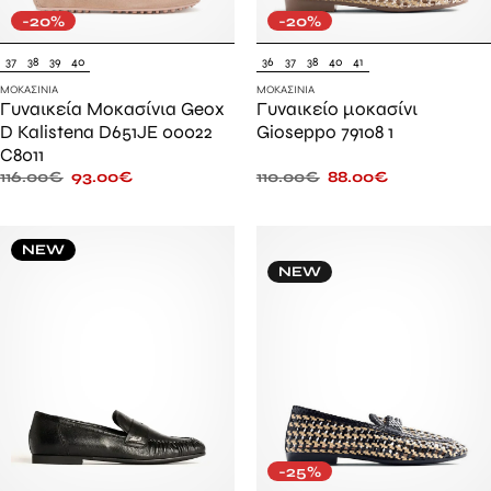
-20%
-20%
37
38
39
40
36
37
38
40
41
ΜΟΚΑΣΊΝΙΑ
ΜΟΚΑΣΊΝΙΑ
Γυναικεία Μοκασίνια Geox
Γυναικείο μοκασίνι
D Kalistena D651JE 00022
Gioseppo 79108 1
C8011
116.00
€
93.00
€
110.00
€
88.00
€
NEW
NEW
-25%