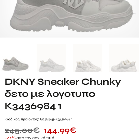
DKNY Sneaker Chunky
δετο με λογοτυπο
K3436984 1
Kωδικός προϊόντος: G24B465-K3436984 1
245.00
€
144.99
€
απο την αρχική τιμή
-41%