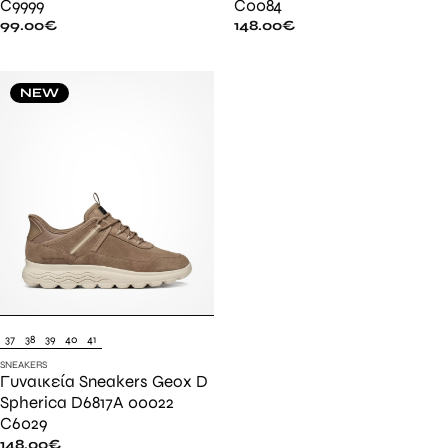
C9999
C0084
99.00
€
148.00
€
NEW
37
38
39
40
41
SNEAKERS
Γυναικεία Sneakers Geox D
Spherica D6817A 00022
C6029
148.00
€