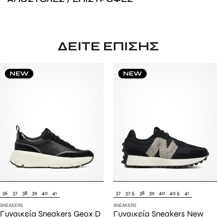
ΔΕΊΤΕ ΕΠΊΣΗΣ
NEW
NEW
36
37
38
39
40
41
37
37.5
38
39
40
40.5
41
SNEAKERS
SNEAKERS
Γυναικεία Sneakers Geox D
Γυναικεία Sneakers New