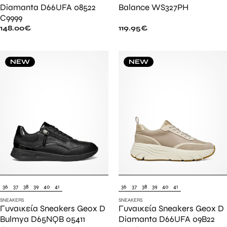
Diamanta D66UFA 08522
Balance WS327PH
C9999
148.00
€
119.95
€
NEW
NEW
36
37
38
39
40
41
36
37
38
39
40
41
SNEAKERS
SNEAKERS
Γυναικεία Sneakers Geox D
Γυναικεία Sneakers Geox D
Bulmya D65NQB 05411
Diamanta D66UFA 09B22