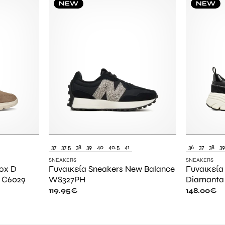
NEW
NEW
37
37.5
38
39
40
40.5
41
36
37
38
3
SNEAKERS
SNEAKERS
ox D
Γυναικεία Sneakers New Balance
Γυναικεία
 C6029
WS327PH
Diamanta
119.95
€
148.00
€