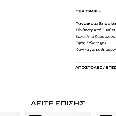
ΠΕΡΙΓΡΑΦΉ
Γυναικεία Sneake
Σύνθεση: Από Συνθετι
Σόλα: Από Καουτσούκ
Ξψος Σόλας: 5εκ
Ιδανικά για καθημερι
ΑΠΟΣΤΟΛΈΣ / ΕΠΙ
ΔΕΊΤΕ ΕΠΊΣΗΣ