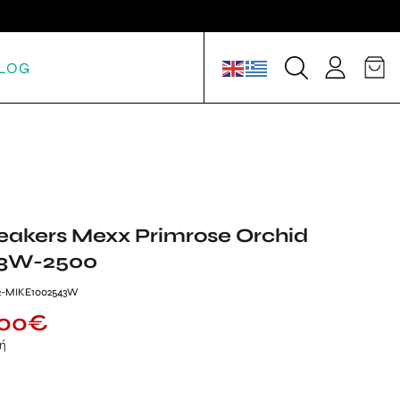
LOG
eakers Mexx Primrose Orchid
3W-2500
2-MIKE1002543W
.00
€
μή