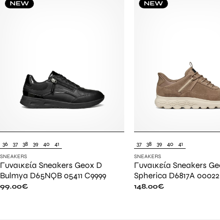
NEW
NEW
36
37
38
39
40
41
37
38
39
40
41
SNEAKERS
SNEAKERS
Γυναικεία Sneakers Geox D
Γυναικεία Sneakers Ge
Bulmya D65NQB 05411 C9999
Spherica D6817A 00022
99.00
€
148.00
€