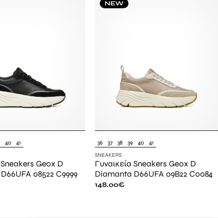
NEW
9
40
41
36
37
38
39
40
41
SNEAKERS
 Sneakers Geox D
Γυναικεία Sneakers Geox D
 D66UFA 08522 C9999
Diamanta D66UFA 09B22 C0084
148.00
€