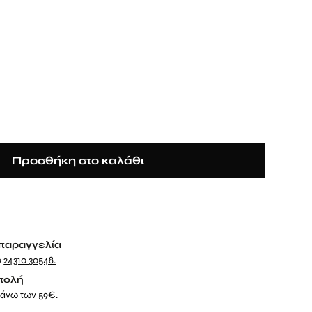
Προσθήκη στο καλάθι
παραγγελία
ο
24310 30548
.
τολή
 άνω των 59€.