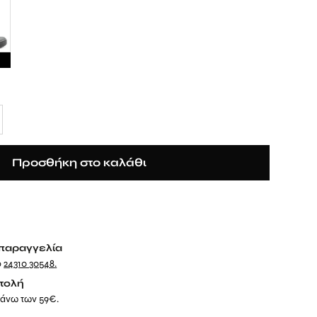
Προσθήκη στο καλάθι
παραγγελία
ο
24310 30548
.
τολή
 άνω των 59€.