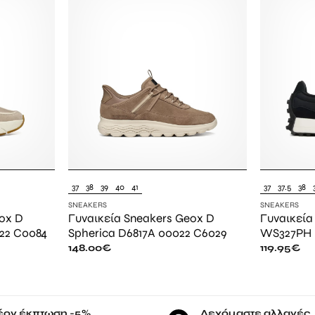
37
38
39
40
41
37
37.5
38
SNEAKERS
SNEAKERS
ox D
Γυναικεία Sneakers Geox D
Γυναικεία
22 C0084
Spherica D6817A 00022 C6029
WS327PH
148.00
€
119.95
€
έον έκπτωση -5%
Δεχόμαστε αλλαγές