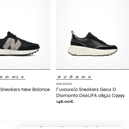
39
40
40.5
41
36
37
38
39
40
41
SNEAKERS
 Sneakers New Balance
Γυναικεία Sneakers Geox D
Diamanta D66UFA 08522 C9999
148.00
€
Ασφάλεια συναλλαγών