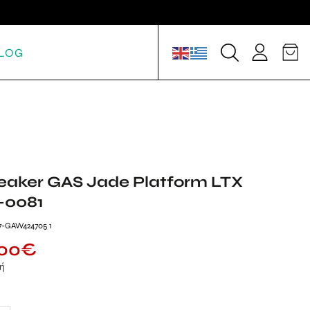
LOG
eaker GAS Jade Platform LTX
-0081
7-GAW424705 1
.00
€
μή