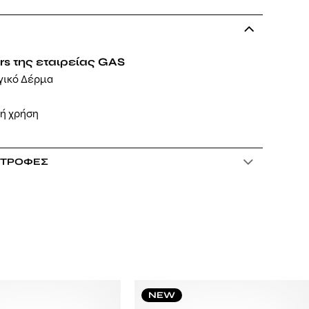
rs της εταιρείας GAS
γικό Δέρμα
νή χρήση
ΣΤΡΟΦΈΣ
NEW