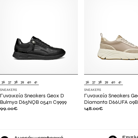
36
37
38
39
40
41
36
37
38
39
40
41
SNEAKERS
SNEAKERS
Γυναικεία Sneakers Geox D
Γυναικεία Sneakers Ge
Bulmya D65NQB 05411 C9999
Diamanta D66UFA 09B
99.00
€
148.00
€
Επιπλ
Δωρεάν μεταφορικά