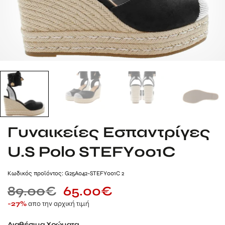
Γυναικείες Εσπαντρίγες
U.S Polo STEFY001C
Kωδικός προϊόντος: G25A042-STEFY001C 2
89.00
€
65.00
€
απο την αρχική τιμή
-27%
Διαθέσιμα Χρώματα