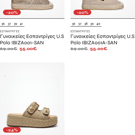
-20%
-20%
36
37
39
41
36
37
38
39
40
ΕΣΠΑΝΤΡΊΓΕΣ
ΕΣΠΑΝΤΡΊΓΕΣ
Γυναικείες Εσπαντρίγες U.S
Γυναικείες Εσπαντρίγες U.S
Polo IBIZA001-SAN
Polo IBIZA001A-SAN
69.00
€
55.00
€
69.00
€
55.00
€
-24%