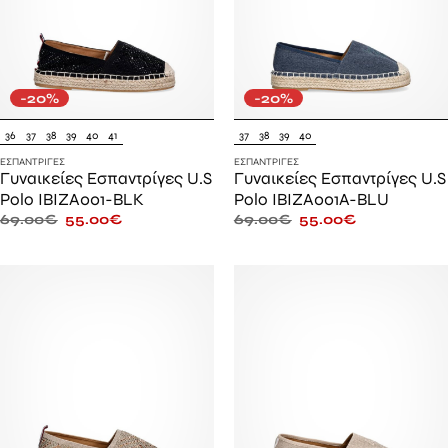
-20%
-20%
36
37
38
39
40
41
37
38
39
40
ΕΣΠΑΝΤΡΊΓΕΣ
ΕΣΠΑΝΤΡΊΓΕΣ
Γυναικείες Εσπαντρίγες U.S
Γυναικείες Εσπαντρίγες U.S
Polo IBIZA001-BLK
Polo IBIZA001A-BLU
69.00
€
55.00
€
69.00
€
55.00
€