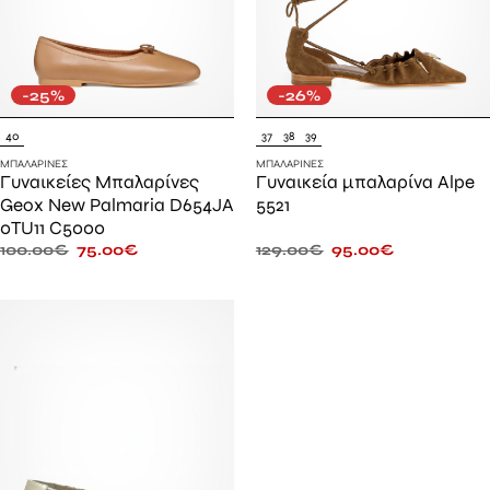
-25%
-26%
40
37
38
39
ΜΠΑΛΑΡΊΝΕΣ
ΜΠΑΛΑΡΊΝΕΣ
Γυναικείες Μπαλαρίνες
Γυναικεία μπαλαρίνα Alpe
Geox New Palmaria D654JA
5521
0TU11 C5000
100.00
€
75.00
€
129.00
€
95.00
€