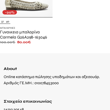
-20%
37
40
ΜΠΑΛΑΡΊΝΕΣ
Γυναικεια μπαλαρίνα
Carmela G26A298-163046
100.00
€
80.00
€
About
Online κατάστημα πώλησης υποδημάτων και αξεσουάρ.
Αριθμός ΓΕ.ΜΗ.: 010078453000
Στοιχεία επικοινωνίας
24310 30548