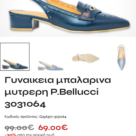
Γυναικεια μπαλαρινα
μυτρερη P.Bellucci
3031064
Kωδικός προϊόντος: G25A307-3031064
99.00
€
69.00
€
απο την αρχική τιμή
-30%