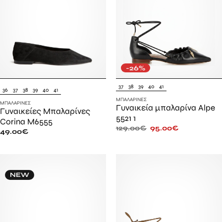
-26%
37
38
39
40
41
36
37
38
39
40
41
ΜΠΑΛΑΡΊΝΕΣ
ΜΠΑΛΑΡΊΝΕΣ
Γυναικεία μπαλαρίνα Alpe
Γυναικείες Μπαλαρίνες
5521 1
Corina M6555
129.00
€
95.00
€
49.00
€
NEW