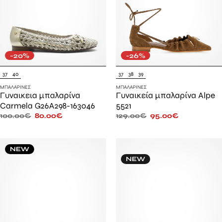
-20%
-26%
37
40
37
38
39
ΜΠΑΛΑΡΊΝΕΣ
ΜΠΑΛΑΡΊΝΕΣ
Γυναικεια μπαλαρίνα
Γυναικεία μπαλαρίνα Alpe
Carmela G26A298-163046
5521
100.00
€
80.00
€
129.00
€
95.00
€
NEW
NEW