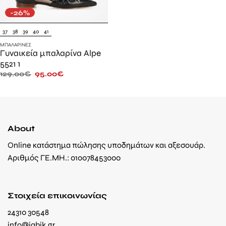
-26%
37
38
39
40
41
ΜΠΑΛΑΡΊΝΕΣ
Γυναικεία μπαλαρίνα Alpe
5521 1
129.00
€
95.00
€
About
Online κατάστημα πώλησης υποδημάτων και αξεσουάρ.
Αριθμός ΓΕ.ΜΗ.: 010078453000
Στοιχεία επικοινωνίας
24310 30548
info@jabik.gr