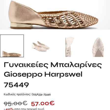
Γυναικείες Μπαλαρίνες
Gioseppo Harpswel
75449
Kωδικός προϊόντος: G25A334-75449
95.00
€
57.00
€
απο την αρχική τιμή
-40%