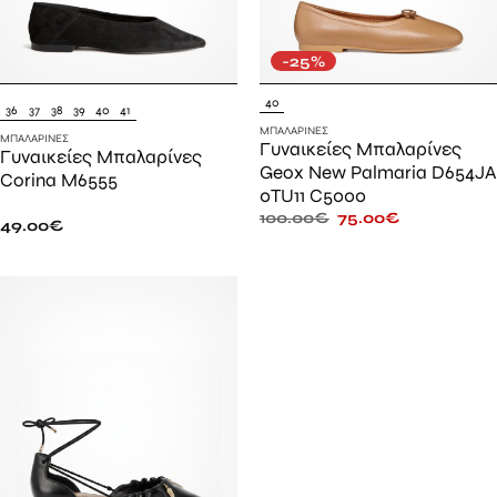
-25%
40
36
37
38
39
40
41
ΜΠΑΛΑΡΊΝΕΣ
ΜΠΑΛΑΡΊΝΕΣ
Γυναικείες Μπαλαρίνες
Γυναικείες Μπαλαρίνες
Geox New Palmaria D654JA
Corina M6555
0TU11 C5000
100.00
€
75.00
€
49.00
€