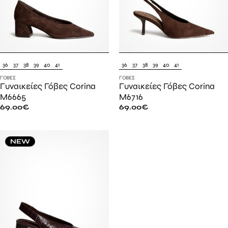
36
37
38
39
40
41
36
37
38
39
40
41
ΓΌΒΕΣ
ΓΌΒΕΣ
Γυναικείες Γόβες Corina
Γυναικείες Γόβες Corina
M6665
M6716
69.00
€
69.00
€
NEW