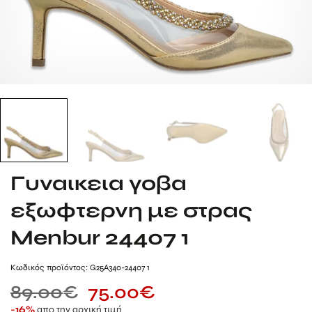
Γυναικεια γοβα
εξωφτερνη με στρας
Menbur 24407 1
Kωδικός προϊόντος: G25A340-24407 1
89.00
€
75.00
€
απο την αρχική τιμή
-16%