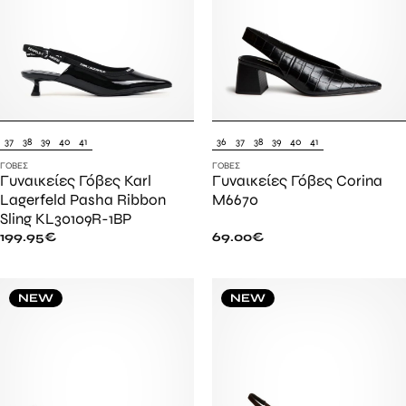
37
38
39
40
41
36
37
38
39
40
41
ΓΌΒΕΣ
ΓΌΒΕΣ
Γυναικείες Γόβες Karl
Γυναικείες Γόβες Corina
Lagerfeld Pasha Ribbon
M6670
Sling KL30109R-1BP
199.95
€
69.00
€
NEW
NEW