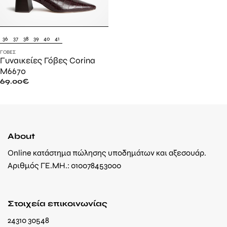
36
37
38
39
40
41
ΓΌΒΕΣ
Γυναικείες Γόβες Corina
M6670
69.00
€
About
Online κατάστημα πώλησης υποδημάτων και αξεσουάρ.
Αριθμός ΓΕ.ΜΗ.: 010078453000
Στοιχεία επικοινωνίας
24310 30548