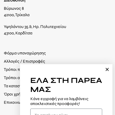
Διεύθυνση
Βύρωνος 8
42100, Τρίκαλα
Υψηλάντου 35 &, Ηρ. Πολυτεχνείου
43100, Καρδίτσα
Φόρμα υπαναχώρησης
Αλλαγές / Επιστροφές
Τρόποι πληρωμής
Τρόποι αποστολής
ΕΛΑ
ΣΤΗ ΠΑΡΕΑ
Τα καταστήματά μας
ΜΑΣ
Όροι χρήσης / Πολιτική απορρήτου
Κάνε εγγραφή για να λαμβάνεις
Επικοινωνία
αποκλειστικές προσφορές!