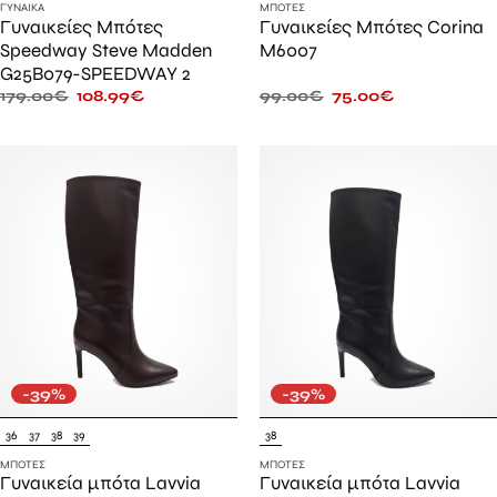
ΓΥΝΑΊΚΑ
ΜΠΌΤΕΣ
Γυναικείες Μπότες
Γυναικείες Μπότες Corina
Speedway Steve Madden
M6007
G25B079-SPEEDWAY 2
179.00
€
108.99
€
99.00
€
75.00
€
-39%
-39%
36
37
38
39
38
ΜΠΌΤΕΣ
ΜΠΌΤΕΣ
Γυναικεία μπότα Lavvia
Γυναικεία μπότα Lavvia