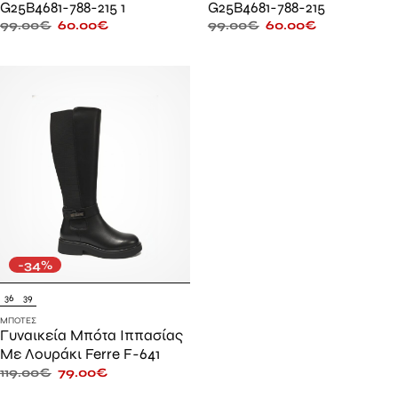
G25B4681-788-215 1
G25B4681-788-215
99.00
€
60.00
€
99.00
€
60.00
€
-34%
36
39
ΜΠΌΤΕΣ
Γυναικεία Μπότα Ιππασίας
Με Λουράκι Ferre F-641
119.00
€
79.00
€