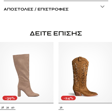
ΑΠΟΣΤΟΛΈΣ / ΕΠΙΣΤΡΟΦΈΣ
ΔΕΊΤΕ ΕΠΊΣΗΣ
-39%
-24%
38
39
40
36