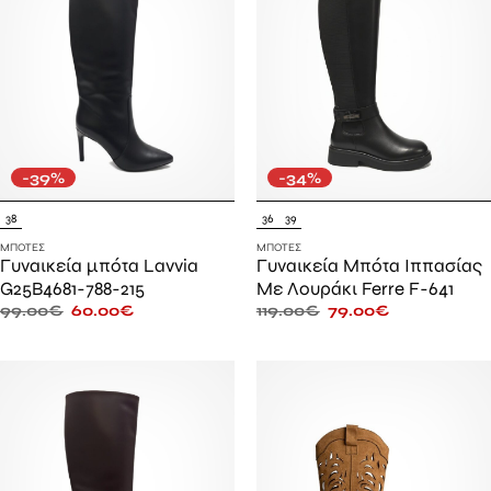
-39%
-34%
38
36
39
ΜΠΌΤΕΣ
ΜΠΌΤΕΣ
Γυναικεία μπότα Lavvia
Γυναικεία Μπότα Ιππασίας
G25B4681-788-215
Με Λουράκι Ferre F-641
99.00
€
60.00
€
119.00
€
79.00
€