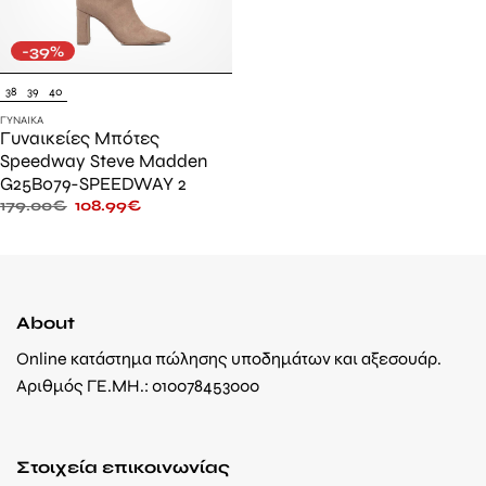
-39%
38
39
40
ΓΥΝΑΊΚΑ
Γυναικείες Μπότες
Speedway Steve Madden
G25B079-SPEEDWAY 2
179.00
€
108.99
€
About
Online κατάστημα πώλησης υποδημάτων και αξεσουάρ.
Αριθμός ΓΕ.ΜΗ.: 010078453000
Στοιχεία επικοινωνίας