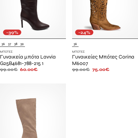
-39%
-24%
36
37
38
39
36
ΜΠΌΤΕΣ
ΜΠΌΤΕΣ
Γυναικεία μπότα Lavvia
Γυναικείες Μπότες Corina
G25B4681-788-215 1
M6007
99.00
€
60.00
€
99.00
€
75.00
€