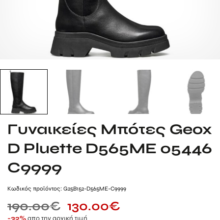
Γυναικείες Μπότες Geox
D Pluette D565ME 05446
C9999
Kωδικός προϊόντος: G25B152-D565ME-C9999
190.00
€
130.00
€
απο την αρχική τιμή
-32%