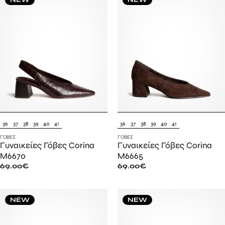
36
37
38
39
40
41
36
37
38
39
40
41
ΓΌΒΕΣ
ΓΌΒΕΣ
Γυναικείες Γόβες Corina
Γυναικείες Γόβες Corina
M6670
M6665
69.00
€
69.00
€
NEW
NEW