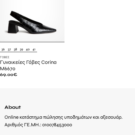
36
37
38
39
40
41
ΓΌΒΕΣ
Γυναικείες Γόβες Corina
M6670
69.00
€
About
Online κατάστημα πώλησης υποδημάτων και αξεσουάρ.
Αριθμός ΓΕ.ΜΗ.: 010078453000