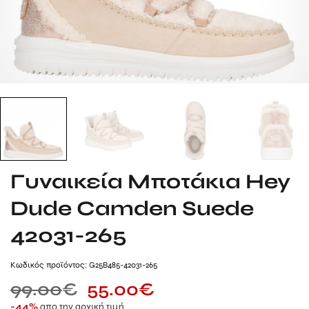
Γυναικεία Μποτάκια Hey
Dude Camden Suede
42031-265
Kωδικός προϊόντος: G25B485-42031-265
99.00
€
55.00
€
απο την αρχική τιμή
-44%