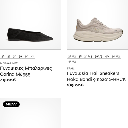
36
37
38
39
40
41
37 1/3
38
38 2/3
39 1/3
40
40 2/3
41 1/3
ΜΠΑΛΑΡΊΝΕΣ
Γυναικείες Μπαλαρίνες
TRAIL
Γυναικεία Trail Sneakers
Corina M6555
Hoka Bondi 9 1162012-RRCK
49.00
€
189.00
€
NEW