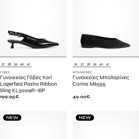
37
38
39
40
41
36
37
38
39
40
41
ΓΌΒΕΣ
ΜΠΑΛΑΡΊΝΕΣ
Γυναικείες Γόβες Karl
Γυναικείες Μπαλαρίνες
Lagerfeld Pasha Ribbon
Corina M6555
Sling KL30109R-1BP
199.95
€
49.00
€
NEW
NEW