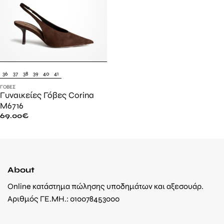
36
37
38
39
40
41
ΓΌΒΕΣ
Γυναικείες Γόβες Corina
M6716
69.00
€
About
Online κατάστημα πώλησης υποδημάτων και αξεσουάρ.
Αριθμός ΓΕ.ΜΗ.: 010078453000