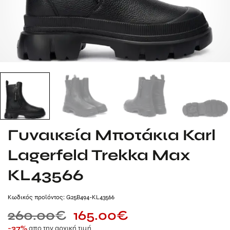
Γυναικεία Μποτάκια Karl
Lagerfeld Trekka Max
KL43566
Kωδικός προϊόντος: G25B494-KL43566
260.00
€
165.00
€
απο την αρχική τιμή
-37%