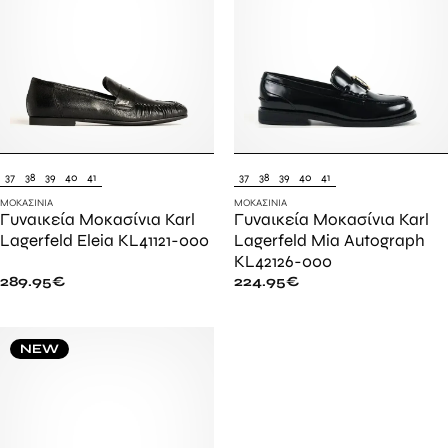
37
38
39
40
41
37
38
39
40
41
ΜΟΚΑΣΊΝΙΑ
ΜΟΚΑΣΊΝΙΑ
Γυναικεία Μοκασίνια Karl
Γυναικεία Μοκασίνια Karl
Lagerfeld Eleia KL41121-000
Lagerfeld Mia Autograph
KL42126-000
289.95
€
224.95
€
NEW