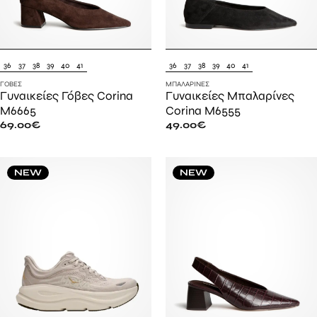
36
37
38
39
40
41
36
37
38
39
40
41
ΓΌΒΕΣ
ΜΠΑΛΑΡΊΝΕΣ
Γυναικείες Γόβες Corina
Γυναικείες Μπαλαρίνες
M6665
Corina M6555
69.00
€
49.00
€
NEW
NEW