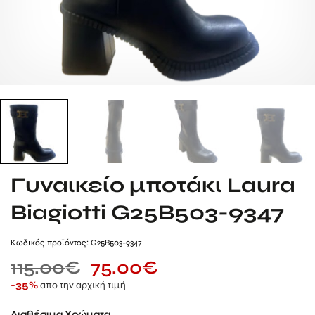
Γυναικείο μποτάκι Laura
Biagiotti G25B503-9347
Kωδικός προϊόντος: G25B503-9347
115.00
€
75.00
€
απο την αρχική τιμή
-35%
Διαθέσιμα Χρώματα