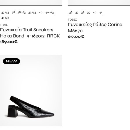
37 1/3
38
38 2/3
39 1/3
40
40 2/3
36
37
38
39
40
41
41 1/3
ΓΌΒΕΣ
Γυναικείες Γόβες Corina
TRAIL
Γυναικεία Trail Sneakers
M6670
Hoka Bondi 9 1162012-RRCK
69.00
€
189.00
€
NEW