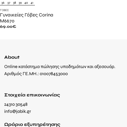
36
37
38
39
40
41
ΓΌΒΕΣ
Γυναικείες Γόβες Corina
M6670
69.00
€
About
Online κατάστημα πώλησης υποδημάτων και αξεσουάρ.
Αριθμός ΓΕ.ΜΗ.: 010078453000
Στοιχεία επικοινωνίας
24310 30548
info@jabik.gr
Ωράριο εξυπηρέτησης