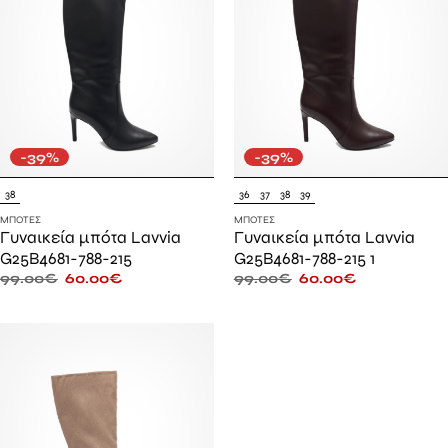
-39%
-39%
38
36
37
38
39
ΜΠΌΤΕΣ
ΜΠΌΤΕΣ
Γυναικεία μπότα Lavvia
Γυναικεία μπότα Lavvia
G25B4681-788-215
G25B4681-788-215 1
99.00
€
60.00
€
99.00
€
60.00
€