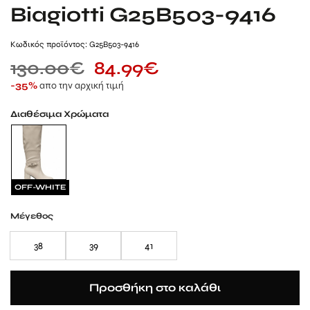
Biagiotti G25B503-9416
Kωδικός προϊόντος: G25B503-9416
130.00
€
84.99
€
απο την αρχική τιμή
-35%
Διαθέσιμα Χρώματα
OFF-WHITE
Μέγεθος
38
39
41
Προσθήκη στο καλάθι