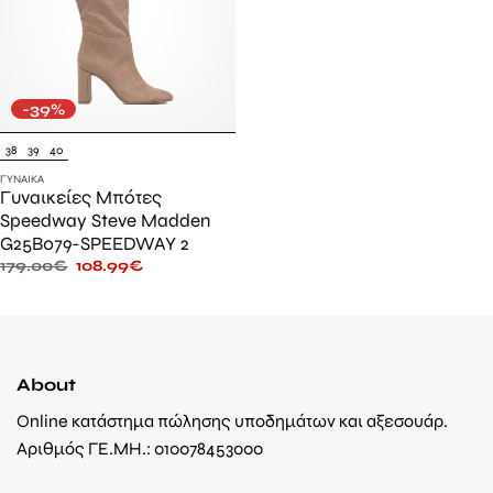
-39%
38
39
40
ΓΥΝΑΊΚΑ
Γυναικείες Μπότες
Speedway Steve Madden
G25B079-SPEEDWAY 2
179.00
€
108.99
€
About
Online κατάστημα πώλησης υποδημάτων και αξεσουάρ.
Αριθμός ΓΕ.ΜΗ.: 010078453000