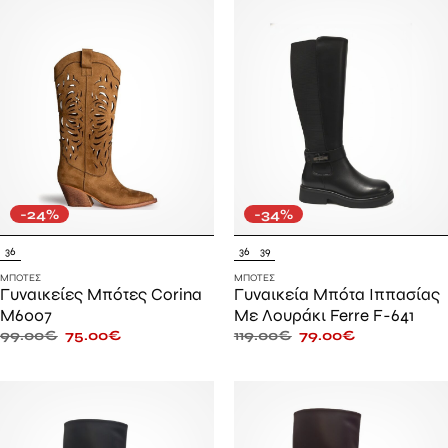
-24%
-34%
36
36
39
ΜΠΌΤΕΣ
ΜΠΌΤΕΣ
Γυναικείες Μπότες Corina
Γυναικεία Μπότα Ιππασίας
M6007
Με Λουράκι Ferre F-641
99.00
€
75.00
€
119.00
€
79.00
€