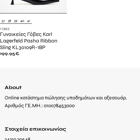
37
38
39
40
41
ΓΌΒΕΣ
Γυναικείες Γόβες Karl
Lagerfeld Pasha Ribbon
Sling KL30109R-1BP
199.95
€
About
Online κατάστημα πώλησης υποδημάτων και αξεσουάρ.
Αριθμός ΓΕ.ΜΗ.: 010078453000
Στοιχεία επικοινωνίας
24310 30548