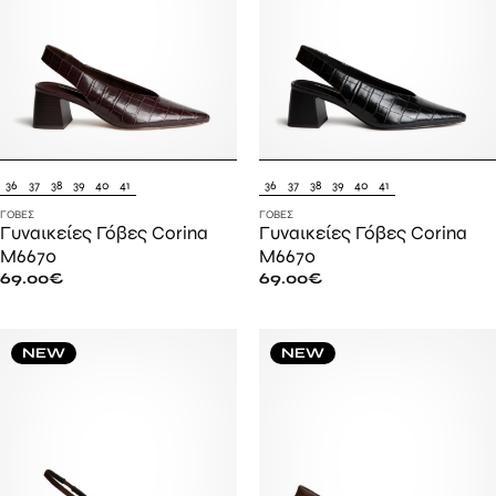
36
37
38
39
40
41
36
37
38
39
40
41
ΓΌΒΕΣ
ΓΌΒΕΣ
Γυναικείες Γόβες Corina
Γυναικείες Γόβες Corina
M6670
M6670
69.00
€
69.00
€
NEW
NEW