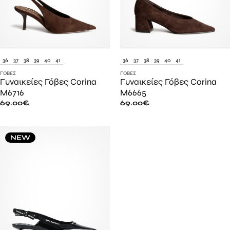
36
37
38
39
40
41
36
37
38
39
40
41
ΓΌΒΕΣ
ΓΌΒΕΣ
Γυναικείες Γόβες Corina
Γυναικείες Γόβες Corina
M6716
M6665
69.00
€
69.00
€
NEW