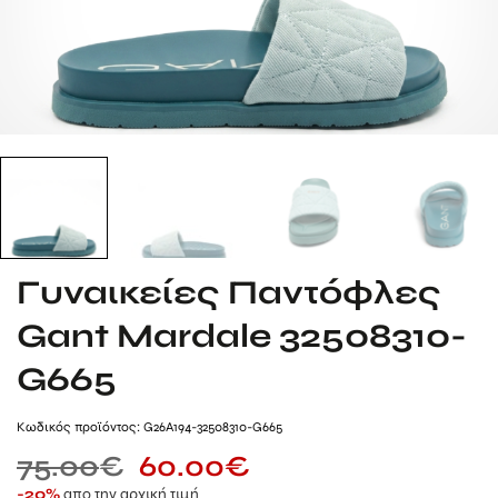
Γυναικείες Παντόφλες
Gant Mardale 32508310-
G665
Kωδικός προϊόντος: G26A194-32508310-G665
75.00
€
60.00
€
απο την αρχική τιμή
-20%