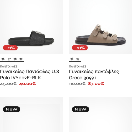
-11%
-21%
36
37
38
39
38
39
ΠΑΝΤΌΦΛΕΣ
ΠΑΝΤΌΦΛΕΣ
Γυναικείες Παντόφλες U.S
Γυναικείες παντόφλες
Polo IVY002E-BLK
Greco 3099 1
45.00
€
40.00
€
110.00
€
87.00
€
NEW
NEW