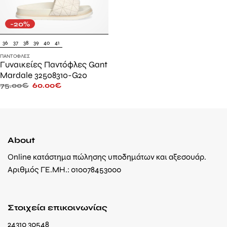
-20%
36
37
38
39
40
41
ΠΑΝΤΌΦΛΕΣ
Γυναικείες Παντόφλες Gant
Mardale 32508310-G20
75.00
€
60.00
€
About
Online κατάστημα πώλησης υποδημάτων και αξεσουάρ.
Αριθμός ΓΕ.ΜΗ.: 010078453000
Στοιχεία επικοινωνίας
24310 30548