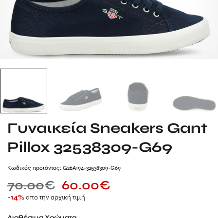
Γυναικεία Sneakers Gant
Pillox 32538309-G69
Kωδικός προϊόντος: G26A194-32538309-G69
70.00
€
60.00
€
απο την αρχική τιμή
-14%
Διαθέσιμα Χρώματα