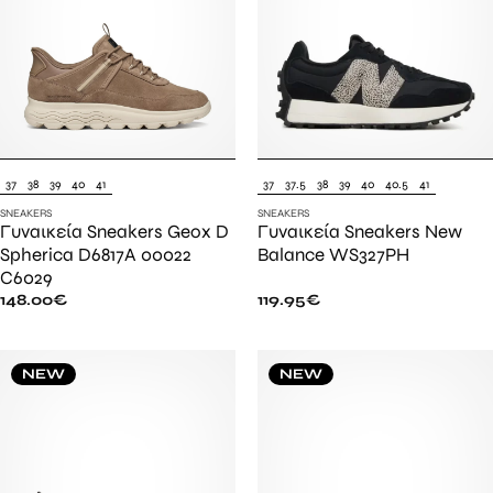
37
38
39
40
41
37
37.5
38
39
40
40.5
41
SNEAKERS
SNEAKERS
Γυναικεία Sneakers Geox D
Γυναικεία Sneakers New
Spherica D6817A 00022
Balance WS327PH
C6029
148.00
€
119.95
€
NEW
NEW