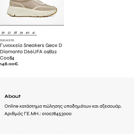
36
37
38
39
40
41
SNEAKERS
Γυναικεία Sneakers Geox D
Diamanta D66UFA 09B22
C0084
148.00
€
About
Online κατάστημα πώλησης υποδημάτων και αξεσουάρ.
Αριθμός ΓΕ.ΜΗ.: 010078453000