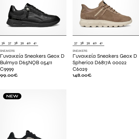
36
37
38
39
40
41
37
38
39
40
41
SNEAKERS
SNEAKERS
Γυναικεία Sneakers Geox D
Γυναικεία Sneakers Geox D
Bulmya D65NQB 05411
Spherica D6817A 00022
C9999
C6029
99.00
€
148.00
€
NEW