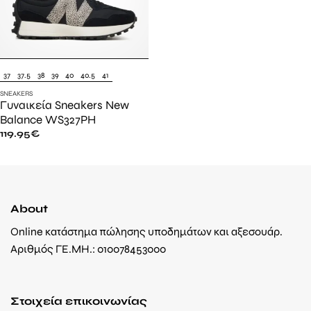
37
37.5
38
39
40
40.5
41
SNEAKERS
Γυναικεία Sneakers New
Balance WS327PH
119.95
€
About
Online κατάστημα πώλησης υποδημάτων και αξεσουάρ.
Αριθμός ΓΕ.ΜΗ.: 010078453000
Στοιχεία επικοινωνίας