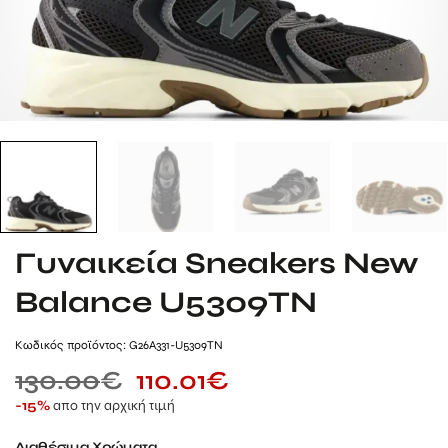
Γυναικεία Sneakers New
Balance U5309TN
Kωδικός προϊόντος: G26A331-U5309TN
130.00
€
110.01
€
απο την αρχική τιμή
-15%
Διαθέσιμα Χρώματα