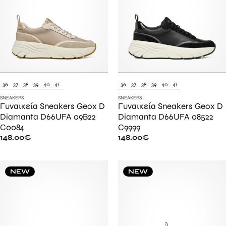
36
37
38
39
40
41
36
37
38
39
40
41
SNEAKERS
SNEAKERS
Γυναικεία Sneakers Geox D
Γυναικεία Sneakers Geox D
Diamanta D66UFA 09B22
Diamanta D66UFA 08522
C0084
C9999
148.00
€
148.00
€
NEW
NEW