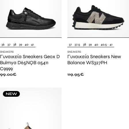
36
37
38
39
40
41
37
37.5
38
39
40
40.5
41
SNEAKERS
SNEAKERS
Γυναικεία Sneakers Geox D
Γυναικεία Sneakers New
Bulmya D65NQB 05411
Balance WS327PH
C9999
99.00
€
119.95
€
NEW