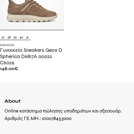
37
38
39
40
41
SNEAKERS
Γυναικεία Sneakers Geox D
Spherica D6817A 00022
C6029
148.00
€
About
Online κατάστημα πώλησης υποδημάτων και αξεσουάρ.
Αριθμός ΓΕ.ΜΗ.: 010078453000