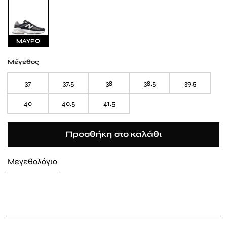
ΜΑΥΡΟ
Μέγεθος
37
37.5
38
38.5
39.5
40
40.5
41.5
Προσθήκη στο καλάθι
Μεγεθολόγιο