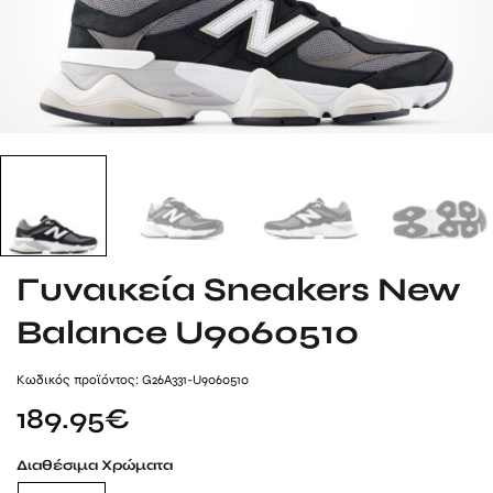
Γυναικεία Sneakers New
Balance U9060510
Kωδικός προϊόντος: G26A331-U9060510
189.95
€
Διαθέσιμα Χρώματα