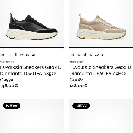
36
37
38
39
40
41
36
37
38
39
40
41
SNEAKERS
SNEAKERS
Γυναικεία Sneakers Geox D
Γυναικεία Sneakers Geox D
Diamanta D66UFA 08522
Diamanta D66UFA 09B22
C9999
C0084
148.00
€
148.00
€
NEW
NEW