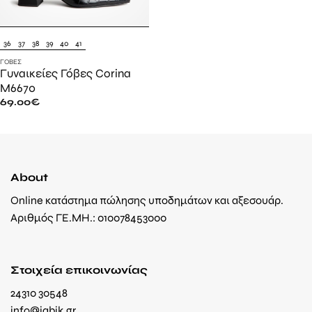
36
37
38
39
40
41
ΓΌΒΕΣ
Γυναικείες Γόβες Corina
M6670
69.00
€
About
Online κατάστημα πώλησης υποδημάτων και αξεσουάρ.
Αριθμός ΓΕ.ΜΗ.: 010078453000
Στοιχεία επικοινωνίας
24310 30548
info@jabik.gr