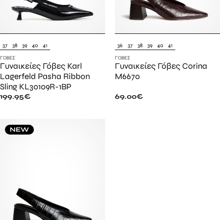
37
38
39
40
41
36
37
38
39
40
41
ΓΌΒΕΣ
ΓΌΒΕΣ
Γυναικείες Γόβες Karl
Γυναικείες Γόβες Corina
Lagerfeld Pasha Ribbon
M6670
Sling KL30109R-1BP
199.95
€
69.00
€
NEW