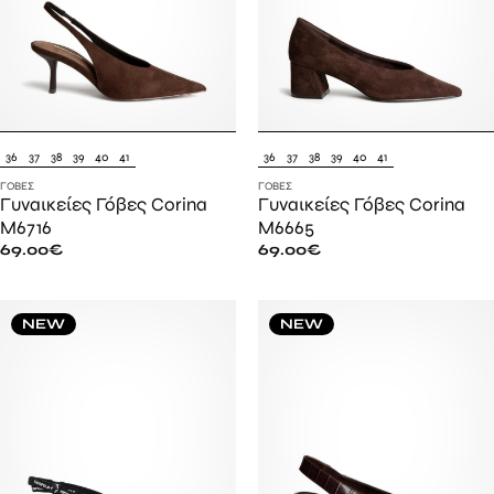
36
37
38
39
40
41
36
37
38
39
40
41
ΓΌΒΕΣ
ΓΌΒΕΣ
Γυναικείες Γόβες Corina
Γυναικείες Γόβες Corina
M6716
M6665
69.00
€
69.00
€
NEW
NEW