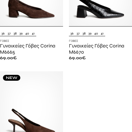
36
37
38
39
40
41
36
37
38
39
40
41
ΓΌΒΕΣ
ΓΌΒΕΣ
Γυναικείες Γόβες Corina
Γυναικείες Γόβες Corina
M6665
M6670
69.00
€
69.00
€
NEW