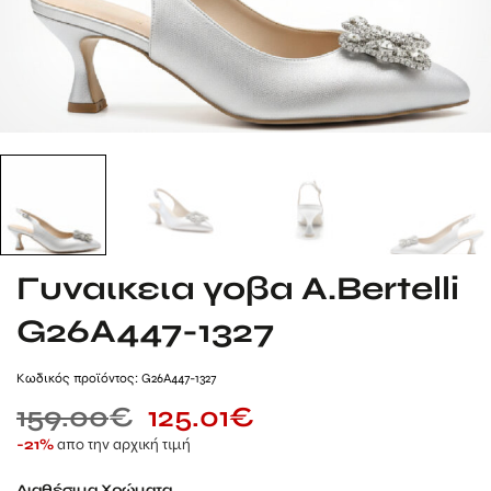
Γυναικεια γοβα A.Bertelli
G26A447-1327
Kωδικός προϊόντος: G26A447-1327
159.00
€
125.01
€
απο την αρχική τιμή
-21%
Διαθέσιμα Χρώματα