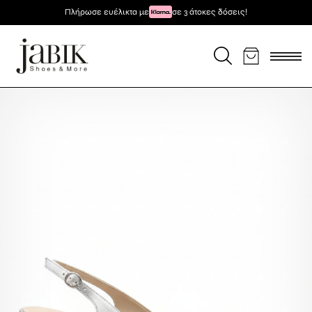
Μετάβαση
Επιπλέον -5% για πληρωμή με κάρτα / κατάθεση
Πλήρωσε ευέλικτα με
Δωρεάν μεταφορικά για αγορές άνω των 59€
Παραλαβή 24/7 από όλη την Ελλάδα!
σε 3 άτοκες δόσεις!
στο
περιεχόμενο